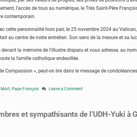
tement, l’accès de tous au numérique, le Très Saint-Père François
dre contemporain.
 cette personnalité hors pair, le 25 novembre 2024 au Vatican, au
était au centre de notre entretien. Son sens de la mesure et sa 
e devant la mémoire de l’illustre disparu et vous adresse, au n
ute la famille catholique endeuillée.
nde Compassion », peut-on lire dans le message de condoléances
,
Mort
,
Pape François
Leave a Comment
on
Mort
du
bres et sympathisants de l’UDH-Yuki à Gu
pape
François
:
« Je