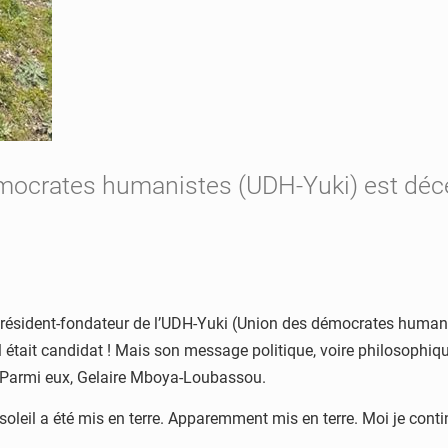
mocrates humanistes (UDH-Yuki) est décéd
ésident-fondateur de l’UDH-Yuki (Union des démocrates humaniste
le il était candidat ! Mais son message politique, voire philosophi
 Parmi eux, Gelaire Mboya-Loubassou.
 soleil a été mis en terre. Apparemment mis en terre. Moi je contin