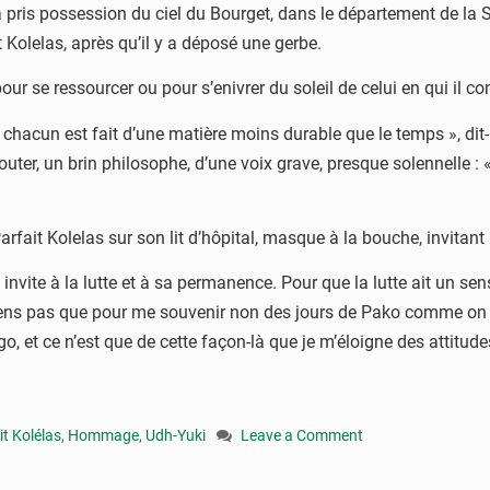
a pris possession du ciel du Bourget, dans le département de la 
Kolelas, après qu’il y a déposé une gerbe.
our se ressourcer ou pour s’enivrer du soleil de celui en qui il co
hacun est fait d’une matière moins durable que le temps », dit-i
ajouter, un brin philosophe, d’une voix grave, presque solennelle :
rfait Kolelas sur son lit d’hôpital, masque à la bouche, invita
nvite à la lutte et à sa permanence. Pour que la lutte ait un sens
e viens pas que pour me souvenir non des jours de Pako comme o
, et ce n’est que de cette façon-là que je m’éloigne des attitude
it Kolélas
,
Hommage
,
Udh-Yuki
Leave a Comment
on
Diaspora