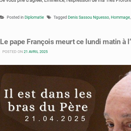
Je vous prie d’agréer, Eminence, l’expression de ma Très Profo
Posted in
Diplomatie
Tagged
Denis Sassou Nguesso
,
Hommage
Le pape François meurt ce lundi matin à l
POSTED ON
21 AVRIL 2025