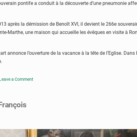
uverain pontife a conduit à la découverte d’une pneumonie affecta
 après la démission de Benoît XVI, il devient le 266e souverain p
 Sainte-Marthe, une maison qui accueille les évêques en visite à
rt annonce l’ouverture de la vacance à la tête de l’Eglise. Dans 
.
Leave a Comment
on
Le
pape
François
François
meurt
ce
lundi
matin
à