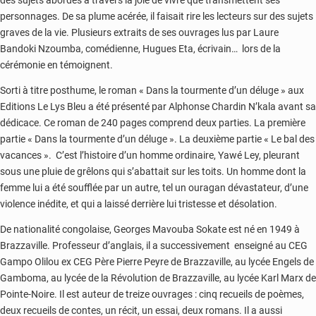
des sujets abordés à travers la joie de vivre que transmettent ses
personnages. De sa plume acérée, il faisait rire les lecteurs sur des sujets
graves de la vie. Plusieurs extraits de ses ouvrages lus par Laure
Bandoki Nzoumba, comédienne, Hugues Eta, écrivain… lors de la
cérémonie en témoignent.
Sorti à titre posthume, le roman « Dans la tourmente d’un déluge » aux
Editions Le Lys Bleu a été présenté par Alphonse Chardin N’kala avant sa
dédicace. Ce roman de 240 pages comprend deux parties. La première
partie « Dans la tourmente d’un déluge ». La deuxième partie « Le bal des
vacances ». C’est l’histoire d’un homme ordinaire, Yawé Ley, pleurant
sous une pluie de grêlons qui s’abattait sur les toits. Un homme dont la
femme lui a été soufflée par un autre, tel un ouragan dévastateur, d’une
violence inédite, et qui a laissé derrière lui tristesse et désolation.
De nationalité congolaise, Georges Mavouba Sokate est né en 1949 à
Brazzaville. Professeur d’anglais, il a successivement enseigné au CEG
Gampo Olilou ex CEG Père Pierre Peyre de Brazzaville, au lycée Engels de
Gamboma, au lycée de la Révolution de Brazzaville, au lycée Karl Marx de
Pointe-Noire. Il est auteur de treize ouvrages : cinq recueils de poèmes,
deux recueils de contes, un récit, un essai, deux romans. Il a aussi