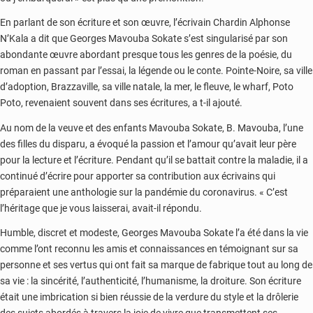
En parlant de son écriture et son œuvre, l’écrivain Chardin Alphonse
N’Kala a dit que Georges Mavouba Sokate s’est singularisé par son
abondante œuvre abordant presque tous les genres de la poésie, du
roman en passant par l’essai, la légende ou le conte. Pointe-Noire, sa ville
d’adoption, Brazzaville, sa ville natale, la mer, le fleuve, le wharf, Poto
Poto, revenaient souvent dans ses écritures, a t-il ajouté.
Au nom de la veuve et des enfants Mavouba Sokate, B. Mavouba, l’une
des filles du disparu, a évoqué la passion et l’amour qu’avait leur père
pour la lecture et l’écriture. Pendant qu’il se battait contre la maladie, il a
continué d’écrire pour apporter sa contribution aux écrivains qui
préparaient une anthologie sur la pandémie du coronavirus. « C’est
l’héritage que je vous laisserai, avait-il répondu.
Humble, discret et modeste, Georges Mavouba Sokate l’a été dans la vie
comme l’ont reconnu les amis et connaissances en témoignant sur sa
personne et ses vertus qui ont fait sa marque de fabrique tout au long de
sa vie : la sincérité, l’authenticité, l’humanisme, la droiture. Son écriture
était une imbrication si bien réussie de la verdure du style et la drôlerie