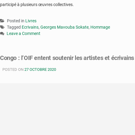
participé à plusieurs œuvres collectives.
Posted in
Livres
Tagged
Ecrivains
,
Georges Mavouba Sokate
,
Hommage
Leave a Comment
on
Congo
:
Congo : l’OIF entent soutenir les artistes et écrivains
Georges
Mavouba
POSTED ON
27 OCTOBRE 2020
Sokate
reçoit
un
hommage
des
écrivains