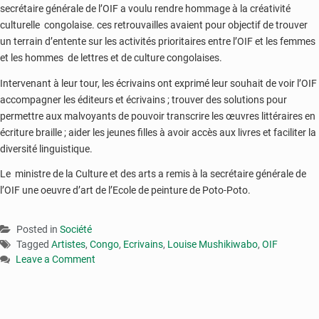
secrétaire générale de l’OIF a voulu rendre hommage à la créativité
culturelle congolaise. ces retrouvailles avaient pour objectif de trouver
un terrain d’entente sur les activités prioritaires entre l’OIF et les femmes
et les hommes de lettres et de culture congolaises.
Intervenant à leur tour, les écrivains ont exprimé leur souhait de voir l’OIF
accompagner les éditeurs et écrivains ; trouver des solutions pour
permettre aux malvoyants de pouvoir transcrire les œuvres littéraires en
écriture braille ; aider les jeunes filles à avoir accès aux livres et faciliter la
diversité linguistique.
Le ministre de la Culture et des arts a remis à la secrétaire générale de
l’OIF une oeuvre d’art de l’Ecole de peinture de Poto-Poto.
Posted in
Société
Tagged
Artistes
,
Congo
,
Ecrivains
,
Louise Mushikiwabo
,
OIF
Leave a Comment
on
Congo
:
l’OIF