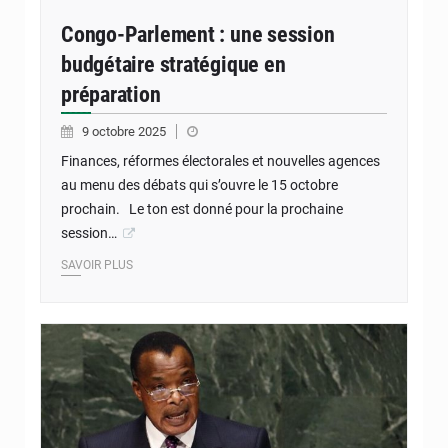
Congo-Parlement : une session
budgétaire stratégique en
préparation
9 octobre 2025
Finances, réformes électorales et nouvelles agences
au menu des débats qui s’ouvre le 15 octobre
prochain. Le ton est donné pour la prochaine
session…
SAVOIR PLUS
Congo's President Denis Sassou Nguesso addresses the
69th United Nations General Assembly at the United
Nations Headquarters in New York, September 26, 2014.
REUTERS/Mike Segar (UNITED STATES - Tags: POLITICS
HEADSHOT)