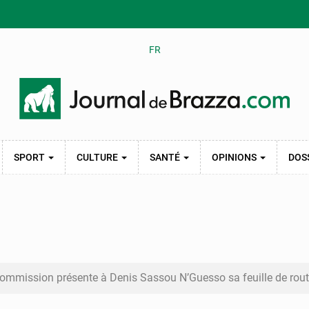
FR
SPORT
CULTURE
SANTÉ
OPINIONS
DOS
ommission présente à Denis Sassou N’Guesso sa feuille de rou
 l’entrepreneur sportif Vally Amisi : le principal suspect arrêté à