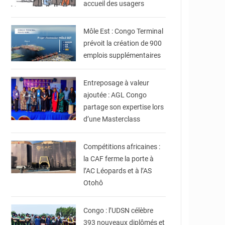
accueil des usagers
© CT
Môle Est : Congo Terminal
prévoit la création de 900
emplois supplémentaires
© DR
Entreposage à valeur
ajoutée : AGL Congo
partage son expertise lors
d’une Masterclass
© DR
Compétitions africaines :
la CAF ferme la porte à
l’AC Léopards et à l’AS
Otohô
© DR
Congo : l’UDSN célèbre
393 nouveaux diplômés et