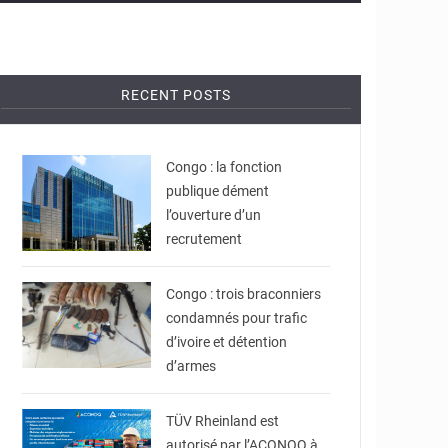
RECENT POSTS
© DR
Congo : la fonction
publique dément
l’ouverture d’un
recrutement
© DR
Congo : trois braconniers
condamnés pour trafic
d’ivoire et détention
d’armes
© DR
TÜV Rheinland est
autorisé par l’ACONOQ à