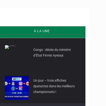
hô
adémique
À LA UNE
© (DR)
© Le champion
Congo : décès du ministre
tient
parfaitement son
d’État Firmin Ayessa
rang cette
saison, invaincu
en championnat
et affichant des
résultats
impressionnants
à l'extérieur.
Un jour – trois affiches
épatantes dans les meilleurs
championnats !