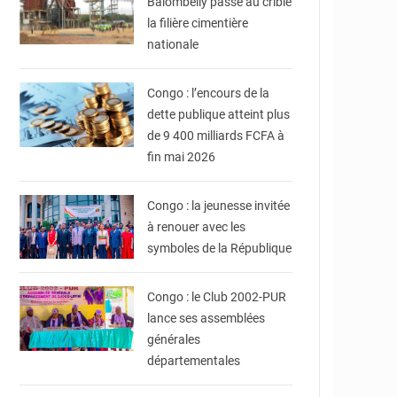
Balombelly passe au crible
la filière cimentière
nationale
© DR
Congo : l’encours de la
dette publique atteint plus
de 9 400 milliards FCFA à
fin mai 2026
© DR
Congo : la jeunesse invitée
à renouer avec les
symboles de la République
© DR
Congo : le Club 2002-PUR
lance ses assemblées
générales
départementales
© DR