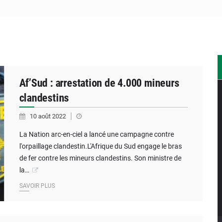
 africaines : la CAF ferme la porte à l’AC Léopards et à l’AS Oto
SN célèbre 393 nouveaux diplômés et mise sur l’excellence ac
 nouveaux ambassadeurs présentent leurs lettres de créance
Af’Sud : arrestation de 4.000 mineurs
clandestins
10 août 2022
La Nation arc-en-ciel a lancé une campagne contre
l'orpaillage clandestin.L'Afrique du Sud engage le bras
de fer contre les mineurs clandestins. Son ministre de
la…
SAVOIR PLUS