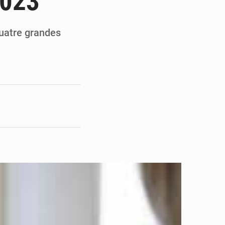
2023
pect arrêté à Brazzaville
opards et à l’AS Otohô
 quatre grandes