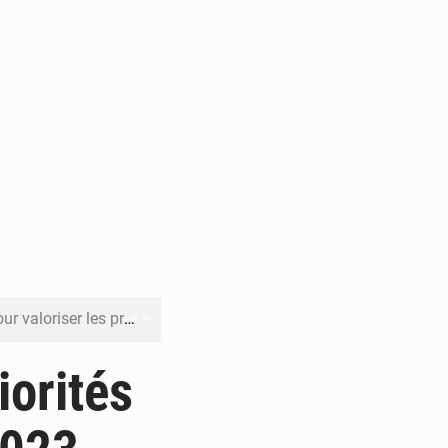
its forestiers non ligneux
rer les investissements
iorités
o sa feuille de route