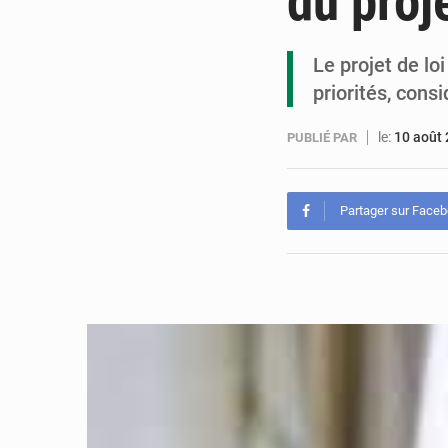
du proj
Le projet de lo
priorités, cons
le:
10 août
PUBLIÉ PAR
Partager sur Face