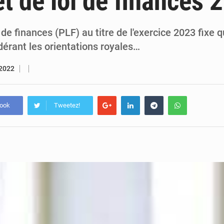
et de loi de finances 
5 août 2026
Assassinat de l’entrepreneur sportif Vally Amisi : le principal sus
5 août 2026
Compétitions africaines : la CAF ferme la porte à l’AC Lé
i de finances (PLF) au titre de l'exercice 2023 fixe
idérant les orientations royales…
 2022
book
Tweetez!