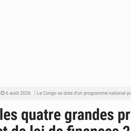
6 août 2026
Le Congo se dote d’un programme national pour valoriser les produ
5 août 2026
Congo-Électricité : la BAD renforce son appui pour accélé
les quatre grandes pr
5 août 2026
Cémac : la Commission présente à Denis Sassou N’Guess