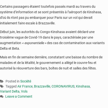
Certains passagers étaient toutefois passés mardi au travers du
système d’information et se sont présentés à l’aéroport de Kinshasa,
d’où ils n’ont pas pu embarquer pour Paris sur un vol qui devait
initialement faire escale à Brazzaville.
Début juin, les autorités du Congo-Kinshasa avaient déclaré une
troisième vague de Covid-19 dans le pays, caractérisée par une
augmentation
« exponentielle »
des cas de contamination aux variants
Delta et Beta.
Mais en fin de semaine dernière, constatant une baisse du nombre de
malades et de la létalité, le gouvernement a allégé le couvre-feu et
autorisé la réouverture des bars, boîtes de nuit et salles des fêtes.
Posted in
Société
Tagged
Air France
,
Brazzaville
,
CORONAVIRUS
,
Kinshasa
,
Variant Delta
,
Vols
Leave a Comment
on
Congo-