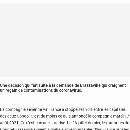
de
10
milliards
FCFA
Une décision qui fait suite à la demande de Brazzaville qui craignent
un regain de contaminations du coronavirus.
La compagnie aérienne Air France a stoppé ses vols entre les capitales
des deux Congo. C’est du moins ce qu’a annoncé la compagnie mardi 17
août 2021. Ce n’est pas une surprise. Le 26 juillet dernier, les autorités du
Congo-Brazzaville avaient signifié aux responsables d’Air France qu’elles