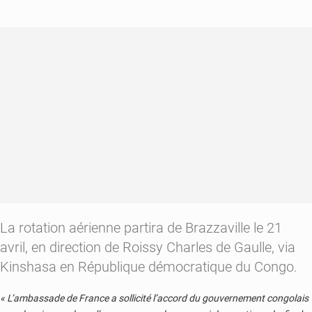
les
députés
demandent
des
sanctions
La rotation aérienne partira de Brazzaville le 21
avril, en direction de Roissy Charles de Gaulle, via
Kinshasa en République démocratique du Congo.
« L’ambassade de France a sollicité l’accord du gouvernement congolais