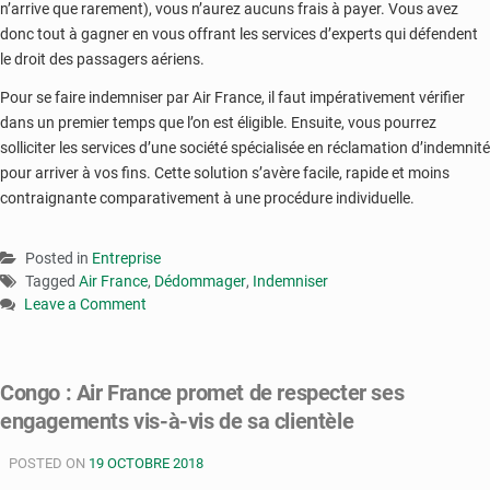
n’arrive que rarement), vous n’aurez aucuns frais à payer. Vous avez
donc tout à gagner en vous offrant les services d’experts qui défendent
le droit des passagers aériens.
Pour se faire indemniser par Air France, il faut impérativement vérifier
dans un premier temps que l’on est éligible. Ensuite, vous pourrez
solliciter les services d’une société spécialisée en réclamation d’indemnité
pour arriver à vos fins. Cette solution s’avère facile, rapide et moins
contraignante comparativement à une procédure individuelle.
Posted in
Entreprise
Tagged
Air France
,
Dédommager
,
Indemniser
Leave a Comment
on
Brazzaville
:
Congo : Air France promet de respecter ses
comment
engagements vis-à-vis de sa clientèle
se
faire
POSTED ON
indemniser
19 OCTOBRE 2018
par