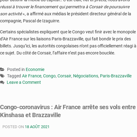
réussi à trouver le financement qui permettra à Corsair de poursuivre
son activité
», a affirmé aux médias le président directeur général de la
compagnie, Pascal de Izaguirre.
Certains spécialistes expliquent que le Congo veut finir avec le monopole
d’Air France sur les liaisons Paris-Brazzaville, qui fait bondir le prix des
billets. Jusqu’ici, les autorités congolaises n’ont pas officiellement réagi à
ce sujet. Du côté de Corsair, l’affaire n’est pas encore bouclée.
Posted in
Economie
Tagged
Air France
,
Congo
,
Corsair
,
Négociations
,
Paris-Brazzaville
Leave a Comment
on
Corsair
:
Congo-coronavirus : Air France arrête ses vols entre
le
Kinshasa et Brazzaville
Congo
veut
POSTED ON
investir
18 AOÛT 2021
près