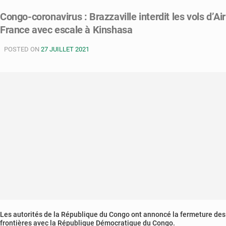
coronavirus
Congo-coronavirus : Brazzaville interdit les vols d’Air
:
France avec escale à Kinshasa
Air
France
POSTED ON
arrête
27 JUILLET 2021
ses
vols
entre
Kinshasa
et
Brazzaville
Les autorités de la République du Congo ont annoncé la fermeture des
frontières avec la République Démocratique du Congo.