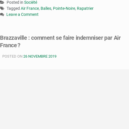
Posted in
Société
Tagged
Air France
,
Balles
,
Pointe-Noire
,
Rapatrier
Leave a Comment
on
Congo
:
Brazzaville : comment se faire indemniser par Air
aucun
France ?
blessé
dans
POSTED ON
un
26 NOVEMBRE 2019
avion
d’Air
France
qui
a
reçu
des
balles