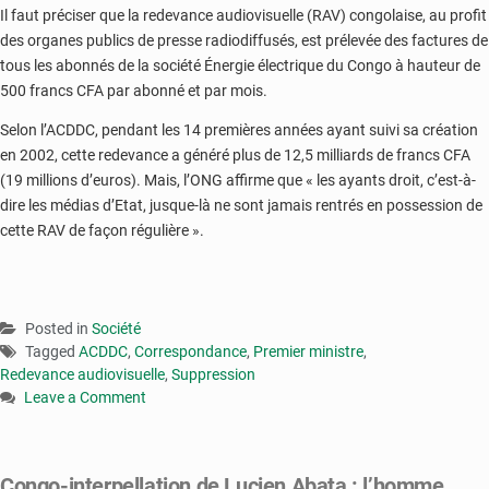
Il faut préciser que la redevance audiovisuelle (RAV) congolaise, au profit
des organes publics de presse radiodiffusés, est prélevée des factures de
tous les abonnés de la société Énergie électrique du Congo à hauteur de
500 francs CFA par abonné et par mois.
Selon l’ACDDC, pendant les 14 premières années ayant suivi sa création
en 2002, cette redevance a généré plus de 12,5 milliards de francs CFA
(19 millions d’euros). Mais, l’ONG affirme que « les ayants droit, c’est-à-
dire les médias d’Etat, jusque-là ne sont jamais rentrés en possession de
cette RAV de façon régulière ».
Posted in
Société
Tagged
ACDDC
,
Correspondance
,
Premier ministre
,
Redevance audiovisuelle
,
Suppression
Leave a Comment
on
Congo
:
Congo-interpellation de Lucien Abata : l’homme
une