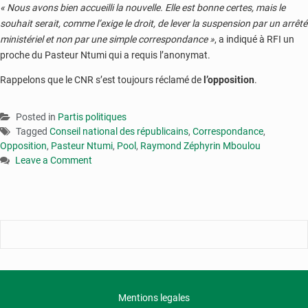
« Nous avons bien accueilli la nouvelle. Elle est bonne certes, mais le
souhait serait, comme l’exige le droit, de lever la suspension par un arrêté
ministériel et non par une simple correspondance »
, a indiqué à RFI un
proche du Pasteur Ntumi qui a requis l’anonymat.
Rappelons que le CNR s’est toujours réclamé de
l’opposition
.
Posted in
Partis politiques
Tagged
Conseil national des républicains
,
Correspondance
,
Opposition
,
Pasteur Ntumi
,
Pool
,
Raymond Zéphyrin Mboulou
Leave a Comment
on
Congo
:
le
CNR
a
l’autorisation
de
reprendre
Mentions legales
ses