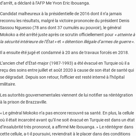
d’arrêt, a déclaré à l’AFP Me Yvon Eric Ibouanga.
Candidat malheureux à la présidentielle de 2016 dont il n’a jamais
reconnu les résultats, malgré la victoire prononcée du président Denis
Sassou Nguesso (78 ans dont 37 cumulés au pouvoir), le général
Mokoko a été arrêté juste après ce scrutin officiellement pour
« atteinte à
la sécurité intérieure de l’État »
et
« détention illégale d’armes de guerre »
.
Il a ensuite été jugé et condamné à 20 ans de travaux forcés en 2018.
L’ancien chef d’État-major (1987-1993) a été évacué en Turquie où il a
reçu des soins entre juillet et août 2020 à cause de son état de santé qui
se dégradait. Depuis son retour, l’officier est resté interné à l’hôpital
militaire.
Les autorités gouvernementales viennent de lui notifier sa réintégration
à la prison de Brazzaville.
« Le général Mokoko n’a pas encore recouvré sa santé. En plus, la cellule
où il était incarcéré avant qu’il ne soit évacué en Turquie est dans un état
d’insalubrité très prononcé, a affirmé Me Ibouanga. » Le réintégrer dans
cette cellule, a-t-il poursuivi, reviendrait à le placer dans des conditions