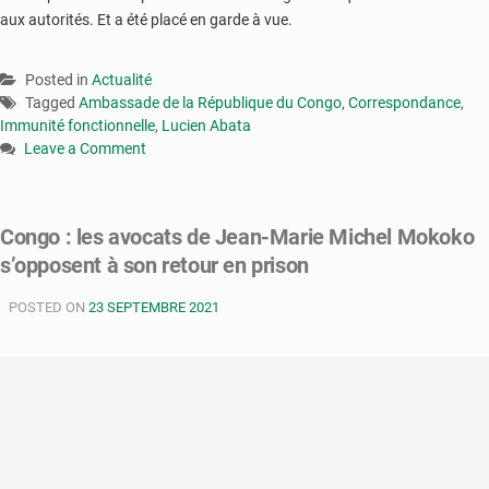
aux autorités. Et a été placé en garde à vue.
Posted in
Actualité
Tagged
Ambassade de la République du Congo
,
Correspondance
,
Immunité fonctionnelle
,
Lucien Abata
Leave a Comment
on
Congo-
interpellation
Congo : les avocats de Jean-Marie Michel Mokoko
de
s’opposent à son retour en prison
Lucien
Abata
POSTED ON
:
23 SEPTEMBRE 2021
l’homme
d’affaire
bénéficie
d’une
immunité
fonctionnelle