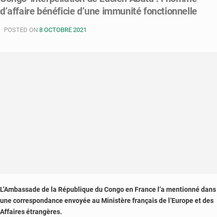
d’affaire bénéficie d’une immunité fonctionnelle
ONG
demande
POSTED ON
la
8 OCTOBRE 2021
suppression
de
la
redevance
audiovisuelle
L’Ambassade de la République du Congo en France l’a mentionné dans
une correspondance envoyée au Ministère français de l’Europe et des
Affaires étrangères.