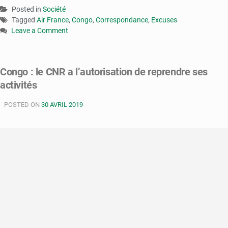
Posted in
Société
Tagged
Air France
,
Congo
,
Correspondance
,
Excuses
Leave a Comment
on
Incident
d’Air
Congo : le CNR a l’autorisation de reprendre ses
France
activités
:
le
POSTED ON
gouvernement
30 AVRIL 2019
congolais
présente
ses
excuses