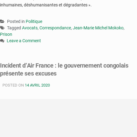
inhumaines, déshumanisantes et dégradantes ».
Posted in
Politique
Tagged
Avocats
,
Correspondance
,
Jean-Marie Michel Mokoko
,
Prison
Leave a Comment
on
Congo
:
Incident d’Air France : le gouvernement congolais
les
présente ses excuses
avocats
de
POSTED ON
Jean-
14 AVRIL 2020
Marie
Michel
Mokoko
s’opposent
à
son
retour
en