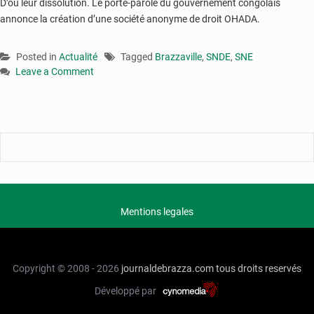
D’où leur dissolution. Le porte-parole du gouvernement congolais
annonce la création d’une société anonyme de droit
OHADA
.
Posted in
Actualité
Tagged
Brazzaville
,
SNDE
,
SNE
Leave a Comment
on
Les
autorités
dissolvent
les
compagnies
d’eau
et
d’électricité
Mentions legales
Copyright © 2008 - 2026
journaldebrazza.com
tous droits reservés
Développé par