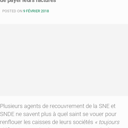
de payer leurs factures
:
POSTED ON
les
9 FÉVRIER 2018
syndicats
dénoncent
le
manque
de
communication
Plusieurs agents de recouvrement de la SNE et
SNDE ne savent plus à quel saint se vouer pour
renflouer les caisses de leurs sociétés
« toujours