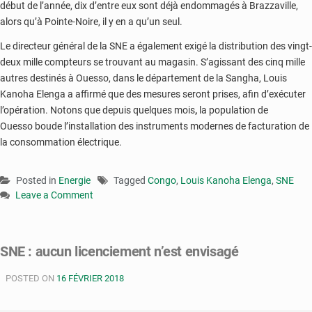
début de l’année, dix d’entre eux sont déjà endommagés à Brazzaville,
alors qu’à Pointe-Noire, il y en a qu’un seul.
Le directeur général de la SNE a également exigé la distribution des vingt-
deux mille compteurs se trouvant au magasin. S’agissant des cinq mille
autres destinés à Ouesso, dans le département de la Sangha, Louis
Kanoha Elenga a affirmé que des mesures seront prises, afin d’exécuter
l’opération. Notons que depuis quelques mois
,
la population de
Ouesso boude l’installation des instruments modernes de facturation de
la consommation électrique.
Posted in
Energie
Tagged
Congo
,
Louis Kanoha Elenga
,
SNE
Leave a Comment
on
SNE
:
SNE : aucun licenciement n’est envisagé
les
directeurs
POSTED ON
16 FÉVRIER 2018
départementaux
appelés
à