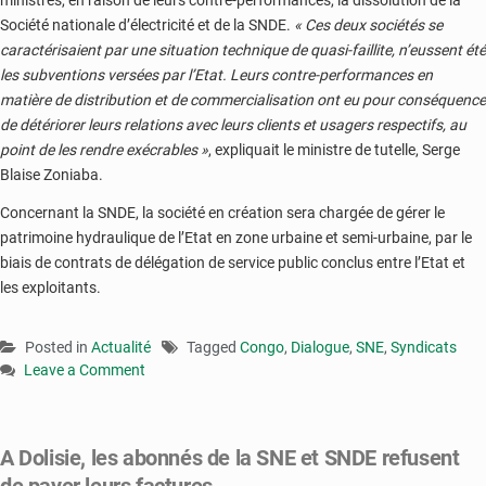
Société nationale d’électricité et de la SNDE.
« Ces deux sociétés se
caractérisaient par une situation technique de quasi-faillite, n’eussent été
les subventions versées par l’Etat. Leurs contre-performances en
matière de distribution et de commercialisation ont eu pour conséquence
de détériorer leurs relations avec leurs clients et usagers respectifs, au
point de les rendre exécrables »
, expliquait le ministre de tutelle, Serge
Blaise Zoniaba.
Concernant la SNDE, la société en création sera chargée de gérer le
patrimoine hydraulique de l’Etat en zone urbaine et semi-urbaine, par le
biais de contrats de délégation de service public conclus entre l’Etat et
les exploitants.
Posted in
Actualité
Tagged
Congo
,
Dialogue
,
SNE
,
Syndicats
Leave a Comment
on
Dissolution
de
A Dolisie, les abonnés de la SNE et SNDE refusent
la
SNDE