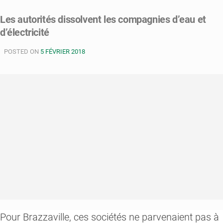
Dolisie,
Les autorités dissolvent les compagnies d’eau et
les
d’électricité
abonnés
de
POSTED ON
la
5 FÉVRIER 2018
SNE
et
SNDE
refusent
de
payer
leurs
factures
Pour Brazzaville, ces sociétés ne parvenaient pas à