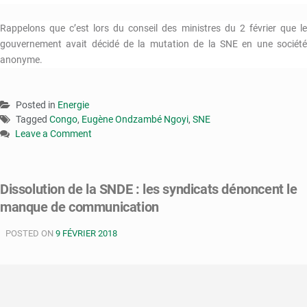
Rappelons que c’est lors du conseil des ministres du 2 février que le
gouvernement avait décidé de la mutation de la SNE en une société
anonyme.
Posted in
Energie
Tagged
Congo
,
Eugène Ondzambé Ngoyi
,
SNE
Leave a Comment
on
SNE
:
Dissolution de la SNDE : les syndicats dénoncent le
aucun
manque de communication
licenciement
n’est
POSTED ON
envisagé
9 FÉVRIER 2018