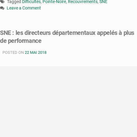
Tagged
Difficultés
,
Pointe-Noire
,
Recouvrements
,
SNE
Leave a Comment
on
Pointe-
Noire
SNE : les directeurs départementaux appelés à plus
:
de performance
la
SNE
POSTED ON
a
22 MAI 2018
des
difficultés
à
faire
les
recouvrements
dans
certains
quartiers