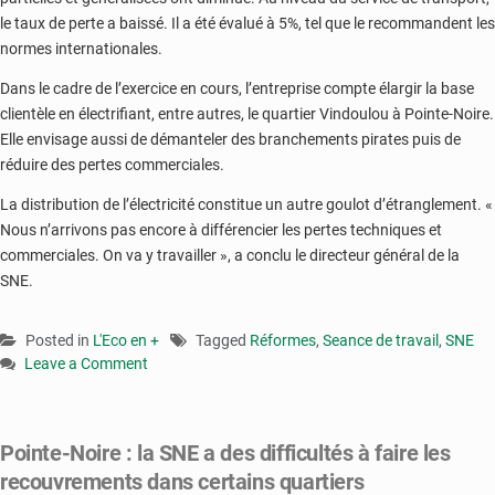
le taux de perte a baissé. Il a été évalué à 5%, tel que le recommandent les
normes internationales.
Dans le cadre de l’exercice en cours, l’entreprise compte élargir la base
clientèle en électrifiant, entre autres, le quartier Vindoulou à Pointe-Noire.
Elle envisage aussi de démanteler des branchements pirates puis de
réduire des pertes commerciales.
La distribution de l’électricité constitue un autre goulot d’étranglement. «
Nous n’arrivons pas encore à différencier les pertes techniques et
commerciales. On va y travailler », a conclu le directeur général de la
SNE.
Posted in
L'Eco en +
Tagged
Réformes
,
Seance de travail
,
SNE
Leave a Comment
on
SNE
:
Pointe-Noire : la SNE a des difficultés à faire les
des
recouvrements dans certains quartiers
reformes