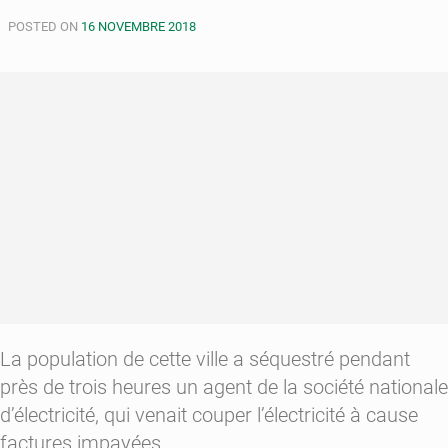
pour
POSTED ON
plus
16 NOVEMBRE 2018
d’efficacité
La population de cette ville a séquestré pendant
près de trois heures un agent de la société nationale
d’électricité, qui venait couper l’électricité à cause
factures impayées.