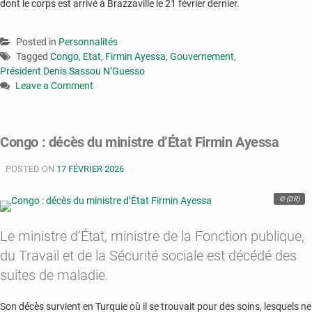
dont le corps est arrivé à Brazzaville le 21 février dernier.
Posted in
Personnalités
Tagged
Congo
,
Etat
,
Firmin Ayessa
,
Gouvernement
,
Président Denis Sassou N’Guesso
Leave a Comment
on
Congo
Brazzaville
Congo : décès du ministre d’État Firmin Ayessa
:
la
POSTED ON
17 FÉVRIER 2026
nation
rend
© (DR)
un
dernier
hommage
Le ministre d’État, ministre de la Fonction publique,
au
du Travail et de la Sécurité sociale est décédé des
ministre
suites de maladie.
d’Etat
Firmin
Ayessa
Son décès survient en Turquie où il se trouvait pour des soins, lesquels ne