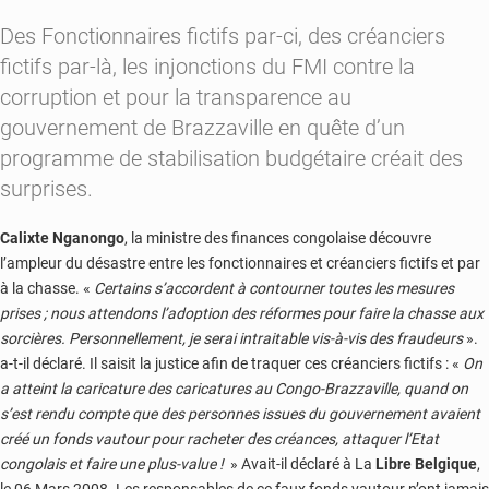
Des Fonctionnaires fictifs par-ci, des créanciers
fictifs par-là, les injonctions du FMI contre la
corruption et pour la transparence au
gouvernement de Brazzaville en quête d’un
programme de stabilisation budgétaire créait des
surprises.
Calixte Nganongo
, la ministre des finances congolaise découvre
l’ampleur du désastre entre les fonctionnaires et créanciers fictifs et par
à la chasse. «
Certains s’accordent à contourner toutes les mesures
prises ; nous attendons l’adoption des réformes pour faire la chasse aux
sorcières. Personnellement, je serai intraitable vis-à-vis des fraudeurs
».
a-t-il déclaré. Il saisit la justice afin de traquer ces créanciers fictifs : «
On
a atteint la caricature des caricatures au Congo-Brazzaville, quand on
s’est rendu compte que des personnes issues du gouvernement avaient
créé un fonds vautour pour racheter des créances, attaquer l’Etat
congolais et faire une plus-value !
» Avait-il déclaré à La
Libre Belgique
,
le 06 Mars 2008. Les responsables de ce faux fonds vautour n’ont jamais