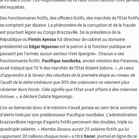
été inquiétés.
Des fonctionnaires fictifs, des officiers fictifs, des marchés de l’Etat fictifs
se comptent par dizaine. Le phénomène de la corruption et de la fraude
est pourtant légion au Congo Brazzaville. De la présidence de la
République où
Firmin Ayessa
fut directeur de cabinet au domaine
présidentiel où
Edgar Nguesso
est le patron à la fonction publique en
passant par l’armée, aucun secteur n’est épargné». Chacun a ses
fonctionnaires fictifs.
Pacifique Issoïbeka
, ancien ministre des Finances,
avait indiqué que 70 % des marchés de l’Etat étaient bidons. «
Je viens
d’apprendre à la faveur des résultats de la première étape au niveau de
l’audit de la dette intérieure que 50% des créanciers ne viennent plus
réclamer leurs fonds. Cela signifie que l’Etat avait affaire à des créances
fictives
», a déclaré Calixte Nganongo.
L’on se demande donc si le ministre n’avait jamais eu vent de la sonnette
d’alerte tirée par son prédécesseur Pacifique Issoïbeka. L’administration
brazzavilloise regorge d’agents fictifs percevant des doubles, triple ou
quadruple salaires. «
Wamba Sassou aurait 25 salaires fictifs qui lui
rapportent 30 millions chaque mois
» a titré
Sacer
, journal en ligne de ce