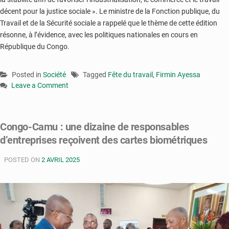
décent pour la justice sociale ». Le ministre de la Fonction publique, du
Travail et de la Sécurité sociale a rappelé que le thème de cette édition
résonne, à l’évidence, avec les politiques nationales en cours en
République du Congo.
Posted in
Société
Tagged
Fête du travail
,
Firmin Ayessa
Leave a Comment
on
Fête
du
Congo-Camu : une dizaine de responsables
travail
d’entreprises reçoivent des cartes biométriques
:
Firmin
POSTED ON
Ayessa
2 AVRIL 2025
revient
sur
les
avancés
dans
les