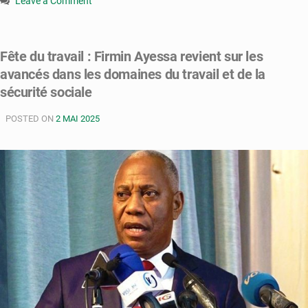
Leave a Comment
on
Congo-
fonction
Fête du travail : Firmin Ayessa revient sur les
publique
avancés dans les domaines du travail et de la
:
cinq
sécurité sociale
projets
de
POSTED ON
2 MAI 2025
décret
adoptés
en
Conseil
des
ministres