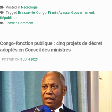
Posted in
Nécrologie
Tagged
Brazzaville
,
Congo
,
Firmin Ayessa
,
Gouvernement
,
République
Leave a Comment
on
Congo
:
Congo-fonction publique : cinq projets de décret
décès
adoptés en Conseil des ministres
du
ministre
POSTED ON
d’État
5 JUIN 2025
Firmin
Ayessa