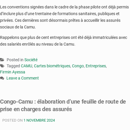
Les conventions signées dans le cadre de la phase pilote ont déjà permis
d’inclure plus d’une trentaine de formations sanitaires, publiques et
privées. Ces dernières sont désormais prêtes à accueillir les assurés
sociaux de la Camu.
Rappelons que plus de cent entreprises ont été déjà immatriculées avec
des salariés enrôlés au niveau de la Camu.
Posted in
Société
Tagged
CAMU
,
Cartes biométriques
,
Congo
,
Entreprises
,
Firmin Ayessa
Leave a Comment
on
Congo-
Camu
Congo-Camu : élaboration d’une feuille de route de
:
prise en charges des assurés
une
dizaine
POSTED ON
de
1 NOVEMBRE 2024
responsables