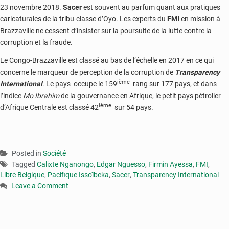
23 novembre 2018.
Sacer
est souvent au parfum quant aux pratiques
caricaturales de la tribu-classe d’Oyo. Les experts du
FMI
en mission à
Brazzaville ne cessent d’insister sur la poursuite de la lutte contre la
corruption et la fraude.
Le Congo-Brazzaville est classé au bas de l’échelle en 2017 en ce qui
concerne le marqueur de perception de la corruption de
Transparency
ième
International
. Le pays occupe le 159
rang sur 177 pays, et dans
l’indice
Mo Ibrahim
de la gouvernance en Afrique, le petit pays pétrolier
ième
d’Afrique Centrale est classé 42
sur 54 pays.
Posted in
Société
Tagged
Calixte Nganongo
,
Edgar Nguesso
,
Firmin Ayessa
,
FMI
,
Libre Belgique
,
Pacifique Issoïbeka
,
Sacer
,
Transparency International
Leave a Comment
on
Fonction
publique
: