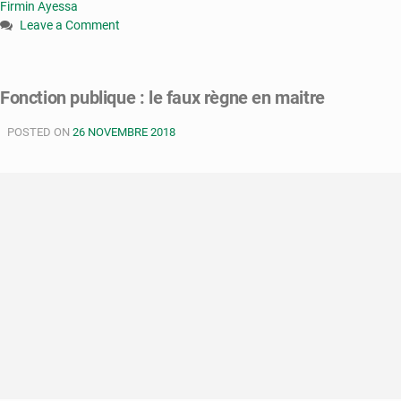
Firmin Ayessa
Leave a Comment
on
Congo-
Camu
Fonction publique : le faux règne en maitre
:
élaboration
POSTED ON
26 NOVEMBRE 2018
d’une
feuille
de
route
de
prise
en
charges
des
assurés