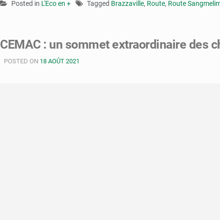
Posted in
L'Eco en +
Tagged
Brazzaville
,
Route
,
Route Sangmeli
CEMAC : un sommet extraordinaire des ch
POSTED ON
18 AOÛT 2021