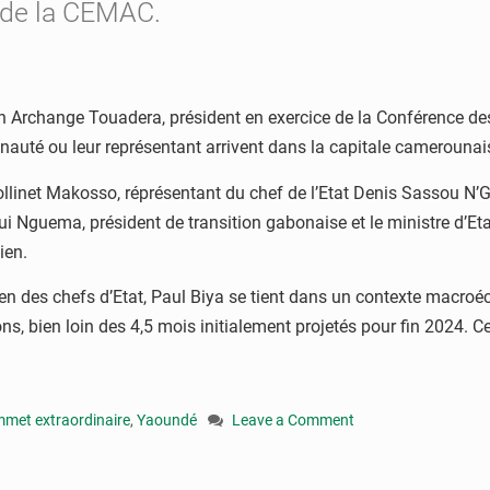
 de la CEMAC.
stin Archange Touadera, président en exercice de la Conférence d
nauté ou leur représentant arrivent dans la capitale camerounai
ollinet Makosso, réprésentant du chef de l’Etat Denis Sassou N
gui Nguema, président de transition gabonaise et le ministre d’Et
ien.
en des chefs d’Etat, Paul Biya se tient dans un contexte macroéc
s, bien loin des 4,5 mois initialement projetés pour fin 2024. 
met extraordinaire
,
Yaoundé
Leave a Comment
on
CEMAC
: