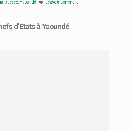
ma-Ouesso
,
Yaoundé
Leave a Comment
on
Congo
:
efs d’Etats à Yaoundé
une
route
relie
désormais
Yaoundé
et
Brazzaville