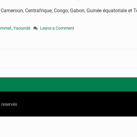
e Cameroun, Centrafrique, Congo, Gabon, Guinée équatoriale et T
ommet
,
Yaoundé
Leave a Comment
on
CEMAC
:
un
sommet
extraordinaire
des
chefs
d’Etats
à
Yaoundé
s reservés