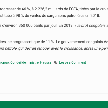
ogresser de 46 %, à 2 226,2 milliards de FCFA, tirées par la cro
nstituée à 98 % de ventes de cargaisons pétrolières en 2018.
n d’environ 360 000 barils par jour. En 2019,
« le brut congolais
ires, ne progressent que de 11 %. Le gouvernement congolais éval
s pétrole, qui devrait renouer avec la croissance, après une pér
anongo
,
Condeil de ministre
,
Hausse
Leave a Comment
on
Congo
:
le
gouvernement
entend
augmenter
le
budget