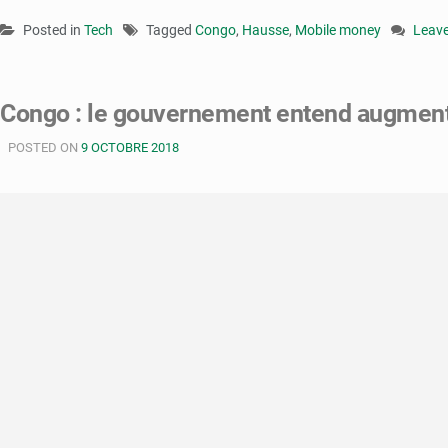
Posted in
Tech
Tagged
Congo
,
Hausse
,
Mobile money
Leav
on
Cong
:
Congo : le gouvernement entend augment
l’activ
autou
POSTED ON
9 OCTOBRE 2018
du
Mobil
mone
est
en
haus