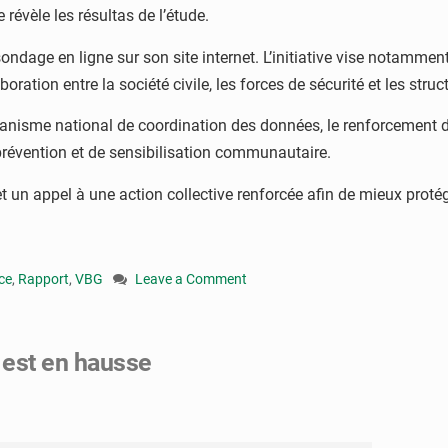
révèle les résultas de l’étude.
ndage en ligne sur son site internet. L’initiative vise notammen
oration entre la société civile, les forces de sécurité et les struc
nisme national de coordination des données, le renforcement de
e prévention et de sensibilisation communautaire.
t un appel à une action collective renforcée afin de mieux proté
ce
,
Rapport
,
VBG
Leave a Comment
on
Congo
:
 est en hausse
Kaani
Assistance
alerte
sur
la