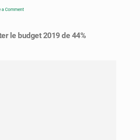
e a Comment
o
er le budget 2019 de 44%
ité
r
e
y
se