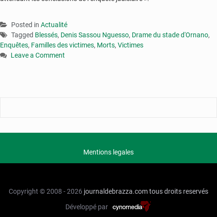
Posted in
Actualité
Tagged
Blessés
,
Denis Sassou Nguesso
,
Drame du stade d'Ornano
,
Enquêtes
,
Familles des victimes
,
Morts
,
Victimes
Leave a Comment
on
Congo-
drame
d’Ornano
:
Denis
Sassou
N’Guesso
reçoit
Mentions legales
les
familles
des
victimes
Copyright © 2008 - 2026
journaldebrazza.com
tous droits reservés
Développé par