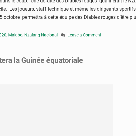
e dans le coup. Une défaite des Diables rouges qualifierait le Nz
cile. Les joueurs, staff technique et même les dirigeants sporti
 5 octobre permettra à cette équipe des Diables rouges d’être pl
2020
,
Malabo
,
Nzalang Nacional
Leave a Comment
on
Eliminatoires
Chan
tera la Guinée équatoriale
2020
:
le
Congo
fait
un
match
nul
contre
la
Guinée
équatoriale