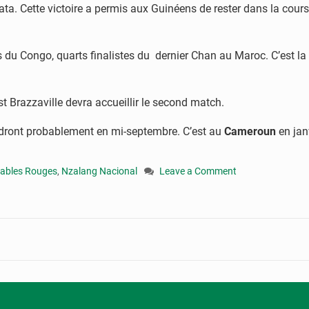
ta. Cette victoire a permis aux Guinéens de rester dans la cour
es du Congo, quarts finalistes du dernier Chan au Maroc. C’est la
st Brazzaville devra accueillir le second match.
ndront probablement en mi-septembre. C’est au
Cameroun
en jan
iables Rouges
,
Nzalang Nacional
Leave a Comment
on
Eliminatoires
Chan
2020
:
le
Congo
affrontera
la