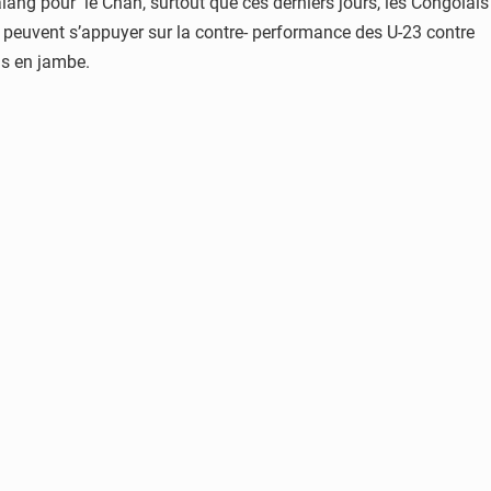
alang pour le Chan, surtout que ces derniers jours, les Congolais
fs peuvent s’appuyer sur la contre- performance des U-23 contre
us en jambe.