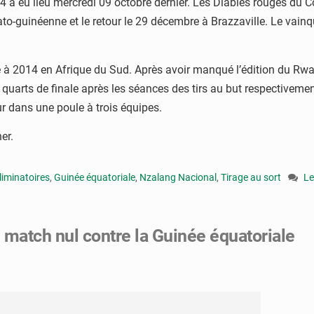
24 a eu lieu mercredi 09 octobre dernier. Les Diables rouges du 
ato-guinéenne et le retour le 29 décembre à Brazzaville. Le vainq
e à 2014 en Afrique du Sud. Après avoir manqué l’édition du Rw
 quarts de finale après les séances des tirs au but respectivement
r dans une poule à trois équipes.
er.
liminatoires
,
Guinée équatoriale
,
Nzalang Nacional
,
Tirage au sort
Le
on
El
C
n match nul contre la Guinée équatoriale
20
:
le
Di
ro
re