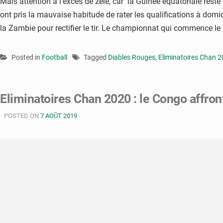
Mais attention à l’excès de zèle, car la Guinée équatoriale rest
ont pris la mauvaise habitude de rater les qualifications à domi
la Zambie pour rectifier le tir. Le championnat qui commence le
Posted in
Football
Tagged
Diables Rouges
,
Eliminatoires Chan 
Eliminatoires Chan 2020 : le Congo affron
POSTED ON
7 AOÛT 2019