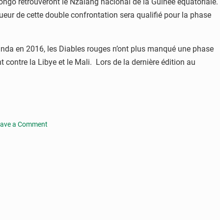
Congo retrouveront le Nzalang nacional de la Guinée équatoriale.
ueur de cette double confrontation sera qualifié pour la phase
anda en 2016, les Diables rouges n’ont plus manqué une phase
 contre la Libye et le Mali. Lors de la dernière édition au
ave a Comment
iminatoires
han
24
s
ables
uges
ncontre