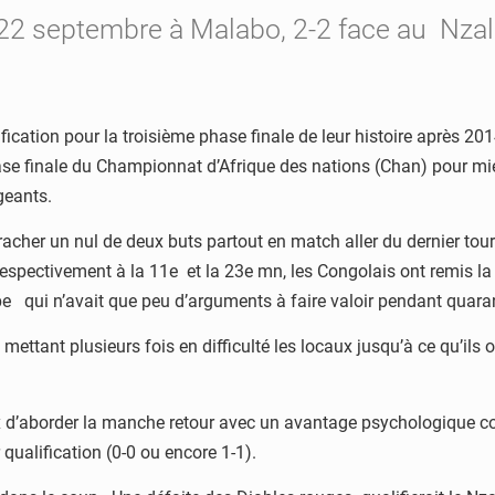
 22 septembre à Malabo, 2-2 face au Nzal
fication pour la troisième phase finale de leur histoire après 20
ase finale du Championnat d’Afrique des nations (Chan) pour mieux
geants.
racher un nul de deux buts partout en match aller du dernier to
ctivement à la 11e et la 23e mn, les Congolais ont remis la tê
e qui n’avait que peu d’arguments à faire valoir pendant quara
 mettant plusieurs fois en difficulté les locaux jusqu’à ce qu’i
d’aborder la manche retour avec un avantage psychologique consé
qualification (0-0 ou encore 1-1).