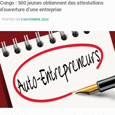
Congo : 500 jeunes obtiennent des attestations
300
d’ouverture d’une entreprise
porteurs
de
POSTED ON
projets
5 NOVEMBRE 2024
seront
formés