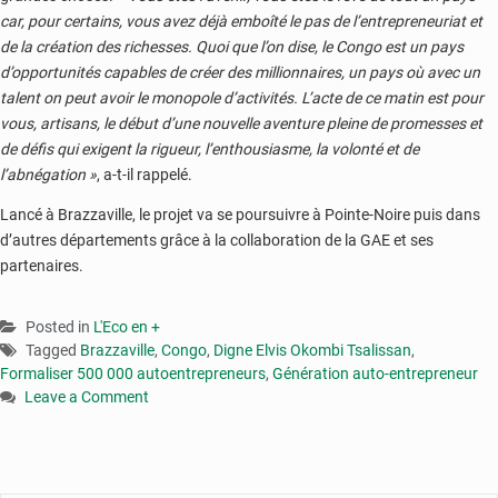
car, pour certains, vous avez déjà emboîté le pas de l’entrepreneuriat et
de la création des richesses. Quoi que l’on dise, le Congo est un pays
d’opportunités capables de créer des millionnaires, un pays où avec un
talent on peut avoir le monopole d’activités. L’acte de ce matin est pour
vous, artisans, le début d’une nouvelle aventure pleine de promesses et
de défis qui exigent la rigueur, l’enthousiasme, la volonté et de
l’abnégation »
, a-t-il rappelé.
Lancé à Brazzaville, le projet va se poursuivre à Pointe-Noire puis dans
d’autres départements grâce à la collaboration de la GAE et ses
partenaires.
Posted in
L'Eco en +
Tagged
Brazzaville
,
Congo
,
Digne Elvis Okombi Tsalissan
,
Formaliser 500 000 autoentrepreneurs
,
Génération auto-entrepreneur
Leave a Comment
on
Congo
:
500