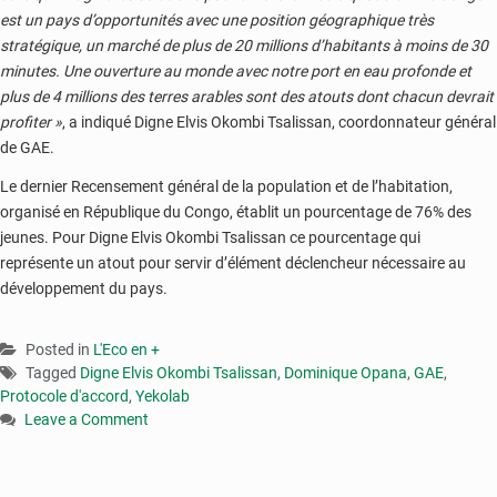
est un pays d’opportunités avec une position géographique très
stratégique, un marché de plus de 20 millions d’habitants à moins de 30
minutes. Une ouverture au monde avec notre port en eau profonde et
plus de 4 millions des terres arables sont des atouts dont chacun devrait
profiter »
, a indiqué Digne Elvis Okombi Tsalissan, coordonnateur général
de GAE.
Le dernier Recensement général de la population et de l’habitation,
organisé en République du Congo, établit un pourcentage de 76% des
jeunes. Pour Digne Elvis Okombi Tsalissan ce pourcentage qui
représente un atout pour servir d’élément déclencheur nécessaire au
développement du pays.
Posted in
L'Eco en +
Tagged
Digne Elvis Okombi Tsalissan
,
Dominique Opana
,
GAE
,
Protocole d'accord
,
Yekolab
Leave a Comment
on
Congo
: