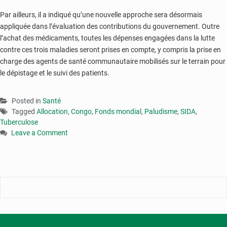
Par ailleurs, il a indiqué qu’une nouvelle approche sera désormais
appliquée dans l’évaluation des contributions du gouvernement. Outre
l’achat des médicaments, toutes les dépenses engagées dans la lutte
contre ces trois maladies seront prises en compte, y compris la prise en
charge des agents de santé communautaire mobilisés sur le terrain pour
le dépistage et le suivi des patients.
Posted in
Santé
Tagged
Allocation
,
Congo
,
Fonds mondial
,
Paludisme
,
SIDA
,
Tuberculose
Leave a Comment
on
Le
Congo
va
bénéficier
de
plus
de