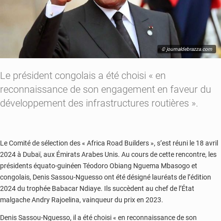
© journaldebrazza.com
Le président congolais a été choisi « en
reconnaissance de son engagement en faveur du
développement des infrastructures routières ».
Le Comité de sélection des « Africa Road Builders », s’est réuni le 18 avril
2024 à Dubaï, aux Émirats Arabes Unis. Au cours de cette rencontre, les
présidents équato-guinéen Téodoro Obiang Nguema Mbasogo et
congolais, Denis Sassou-Nguesso ont été désigné lauréats de l’édition
2024 du trophée Babacar Ndiaye. Ils succèdent au chef de l’État
malgache Andry Rajoelina, vainqueur du prix en 2023.
Denis Sassou-Nguesso, il a été choisi « en reconnaissance de son