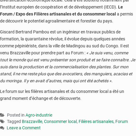
l’Institut européen de coopération et de développement (IECD).
Le
Forum / Expo des Filières artisanales et du consommer local
a permis
de découvrir le potentiel agroalimentaire et forestier du pays.
Giscard Bertrand Pambou est un ingénieur en travaux publics de
formation, la quarantaine révolue, il évolue depuis quelques années
comme pépiniériste, dans la ville de Madingou au sud du Congo. Il est
venu Brazzaville pour prendre part au Forum :
« Je suis venu, comme
tout le monde qui est venu présenter son produit et se faire connaître. Je
suis dans la production et la commercialisation des plantes. Sur mon
stand, il ne me reste plus que des avocatiers, des manguiers, acacias et
du moringa. Il y en avait d’autres, mais qui ont été achetés »
.
Le forum sur les filières artisanales et du consommer local a été un
grand moment d’échange et de découverte.
Posted in
Agro-industrie
Tagged
Brazzaville
,
Consommer local
,
Filières artisanales
,
Forum
Leave a Comment
on