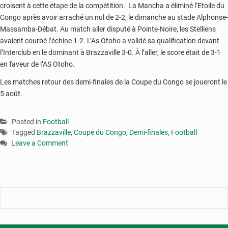
croisent à cette étape de la compétition. La Mancha a éliminé l’Etoile du
Congo après avoir arraché un nul de 2-2, le dimanche au stade Alphonse-
Massamba-Débat. Au match aller disputé à Pointe-Noire, les Stelliens
avaient courbé l’échine 1-2. L’As Otoho a validé sa qualification devant
l’Interclub en le dominant à Brazzaville 3-0. À l’aller, le score était de 3-1
en faveur de l’AS Otoho.
Les matches retour des demi-finales de la Coupe du Congo se joueront le
5 août.
Posted in
Football
Tagged
Brazzaville
,
Coupe du Congo
,
Demi-finales
,
Football
Leave a Comment
on
Coupe
du
Congo
de
football
: