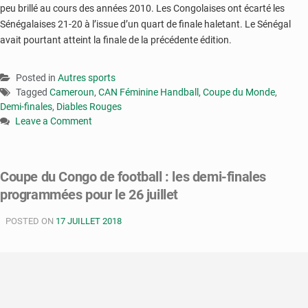
peu brillé au cours des années 2010. Les Congolaises ont écarté les
Sénégalaises 21-20 à l’issue d’un quart de finale haletant. Le Sénégal
avait pourtant atteint la finale de la précédente édition.
Posted in
Autres sports
Tagged
Cameroun
,
CAN Féminine Handball
,
Coupe du Monde
,
Demi-finales
,
Diables Rouges
Leave a Comment
on
CAN
féminine
Coupe du Congo de football : les demi-finales
handball
programmées pour le 26 juillet
:
les
POSTED ON
Diables
17 JUILLET 2018
rouges
ont
leur
ticket
pour
les