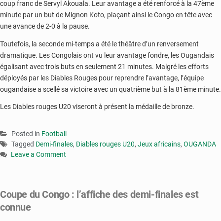
coup franc de Servyl Akouala. Leur avantage a été renforcé à la 47ème
minute par un but de Mignon Koto, plaçant ainsi le Congo en tête avec
une avance de 2-0 à la pause.
Toutefois, la seconde mi-temps a été le théâtre d’un renversement
dramatique. Les Congolais ont vu leur avantage fondre, les Ougandais
égalisant avec trois buts en seulement 21 minutes. Malgré les efforts
déployés par les Diables Rouges pour reprendre l’avantage, l’équipe
ougandaise a scellé sa victoire avec un quatrième but à la 81ème minute.
Les Diables rouges U20 viseront à présent la médaille de bronze.
Posted in
Football
Tagged
Demi-finales
,
Diables rouges U20
,
Jeux africains
,
OUGANDA
Leave a Comment
on
Jeux
africains
Coupe du Congo : l’affiche des demi-finales est
:
connue
les
Diables