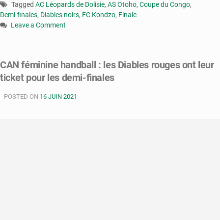
Tagged
AC Léopards de Dolisie
,
AS Otoho
,
Coupe du Congo
,
Demi-finales
,
Diables noirs
,
FC Kondzo
,
Finale
Leave a Comment
on
Coupe
du
CAN féminine handball : les Diables rouges ont leur
Congo
ticket pour les demi-finales
:
l’affiche
POSTED ON
des
16 JUIN 2021
demi-
finales
est
connue