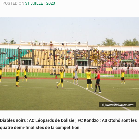
POSTED ON
rouges
31 JUILLET 2023
U20
tombent
en
demi-
finales
© journaldebrazza.com
Diables noirs ; AC Léopards de Dolisie ; FC Kondzo ; AS Otohô sont les
quatre demi-finalistes de la compétition.