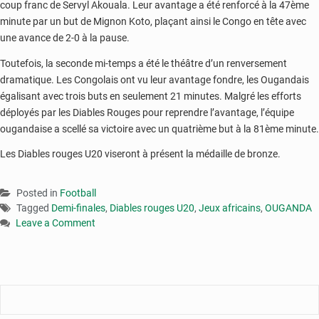
coup franc de Servyl Akouala. Leur avantage a été renforcé à la 47ème
minute par un but de Mignon Koto, plaçant ainsi le Congo en tête avec
une avance de 2-0 à la pause.
Toutefois, la seconde mi-temps a été le théâtre d’un renversement
dramatique. Les Congolais ont vu leur avantage fondre, les Ougandais
égalisant avec trois buts en seulement 21 minutes. Malgré les efforts
déployés par les Diables Rouges pour reprendre l’avantage, l’équipe
ougandaise a scellé sa victoire avec un quatrième but à la 81ème minute.
Les Diables rouges U20 viseront à présent la médaille de bronze.
Posted in
Football
Tagged
Demi-finales
,
Diables rouges U20
,
Jeux africains
,
OUGANDA
Leave a Comment
on
Jeux
africains
:
les
Diables