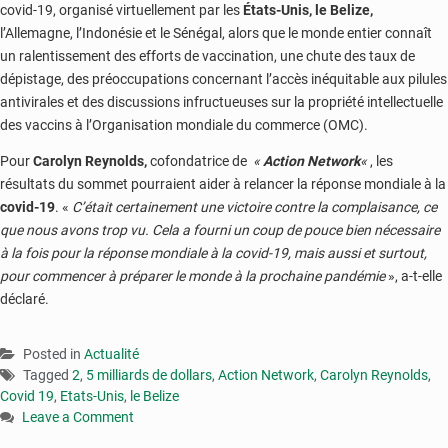
covid-19, organisé virtuellement par les
États-Unis, le Belize,
l’Allemagne, l’Indonésie et le Sénégal, alors que le monde entier connaît
un ralentissement des efforts de vaccination, une chute des taux de
dépistage, des préoccupations concernant l’accès inéquitable aux pilules
antivirales et des discussions infructueuses sur la propriété intellectuelle
des vaccins à l’Organisation mondiale du commerce (OMC).
Pour
Carolyn Reynolds,
cofondatrice de
«
Action Network
«
, les
résultats du sommet pourraient aider à relancer la réponse mondiale à la
covid-19
. «
C’était certainement une victoire contre la complaisance, ce
que nous avons trop vu. Cela a fourni un coup de pouce bien nécessaire
à la fois pour la réponse mondiale à la covid-19, mais aussi et surtout,
pour commencer à préparer le monde à la prochaine pandémie
», a-t-elle
déclaré.
Posted in
Actualité
Tagged
2
,
5 milliards de dollars
,
Action Network
,
Carolyn Reynolds
,
Covid 19
,
Etats-Unis
,
le Belize
Leave a Comment
on