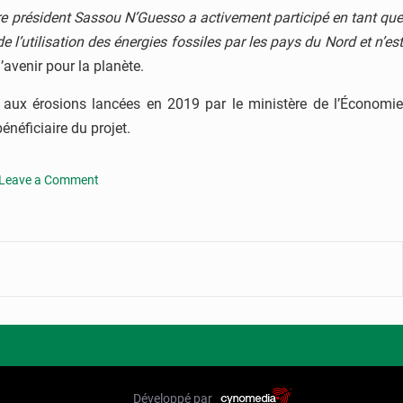
otre président Sassou N’Guesso a activement participé en tant que
 l’utilisation des énergies fossiles par les pays du Nord et n’est
avenir pour la planète.
es aux érosions lancées en 2019 par le ministère de l’Économie
énéficiaire du projet.
Leave a Comment
on
Congo
2500
plants
d’acacia
pour
lutter
contre
la
déforestation
Développé par