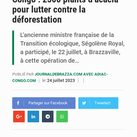
pour lutter contre la
Cémac : la Commission présente à Denis Sassou N’Guesso sa feuille de route
déforestation
Assassinat de l’entrepreneur sportif Vally Amisi : le principal suspect arrêté à Brazzaville
L’ancienne ministre française de la
Compétitions africaines : la CAF ferme la porte à l’AC Léopards et à l’AS Otohô
Transition écologique, Ségolène Royal,
a participé, le 22 juillet, à Brazzaville,
à cette opération de…
PUBLIÉ PAR
JOURNALDEBRAZZA.COM AVEC ADIAC-
le:
24 juillet 2023
CONGO.COM
Partager sur Facebook
Tweetez!