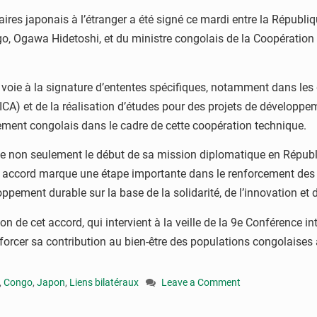
es japonais à l’étranger a été signé ce mardi entre la Républiq
Ogawa Hidetoshi, et du ministre congolais de la Coopération int
a voie à la signature d’ententes spécifiques, notamment dans le
ICA) et de la réalisation d’études pour des projets de développe
ment congolais dans le cadre de cette coopération technique.
ise non seulement le début de sa mission diplomatique en Répub
et accord marque une étape importante dans le renforcement des r
pement durable sur la base de la solidarité, de l’innovation et du
n de cet accord, qui intervient à la veille de la 9e Conférence 
nforcer sa contribution au bien-être des populations congolaises
,
Congo
,
Japon
,
Liens bilatéraux
Leave a Comment
on
Congo–