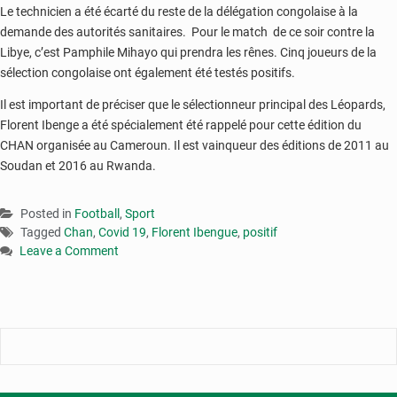
Le technicien a été écarté du reste de la délégation congolaise à la
demande des autorités sanitaires. Pour le match de ce soir contre la
Libye, c’est Pamphile Mihayo qui prendra les rênes. Cinq joueurs de la
sélection congolaise ont également été testés positifs.
Il est important de préciser que le sélectionneur principal des Léopards,
Florent Ibenge a été spécialement été rappelé pour cette édition du
CHAN organisée au Cameroun. Il est vainqueur des éditions de 2011 au
Soudan et 2016 au Rwanda.
Posted in
Football
,
Sport
Tagged
Chan
,
Covid 19
,
Florent Ibengue
,
positif
Leave a Comment
on
CHAN
Cameroun
2021
:
le
sélectionneur