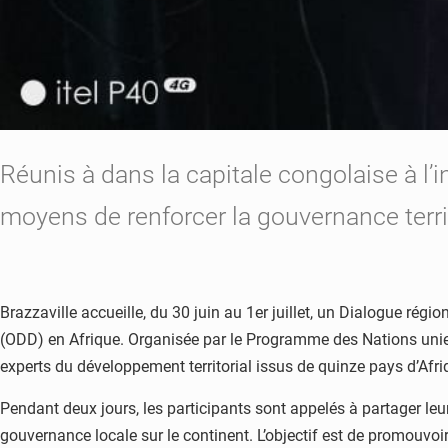
Réunis à dans la capitale congolaise à l’
moyens de renforcer la gouvernance territ
Brazzaville accueille, du 30 juin au 1er juillet, un Dialogue rég
(ODD) en Afrique. Organisée par le Programme des Nations unie
experts du développement territorial issus de quinze pays d’Afriqu
Pendant deux jours, les participants sont appelés à partager leur
gouvernance locale sur le continent. L’objectif est de promouvoi