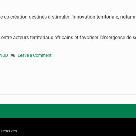
 co-création destinés à stimuler l’innovation territoriale, notam
n entre acteurs territoriaux africains et favoriser l’émergence de 
NUD
Leave a Comment
on
Congo-
gouvernance
locale
:
Brazzaville
au
cœur
du
dialogue
africain
s reservés