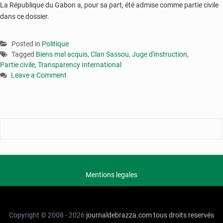
La République du Gabon a, pour sa part, été admise comme partie civile
dans ce dossier.
Posted in
Politique
Tagged
Biens mal acquis
,
Clan Sassou
,
Juge d'instruction
,
Partie civile
,
Transparency International
Leave a Comment
on
Affaire
des
biens
mal
acquis
:
le
juge
Mentions legales
rejette
la
demande
du
Copyright © 2008 - 2026
journaldebrazza.com
tous droits reservés
Congo