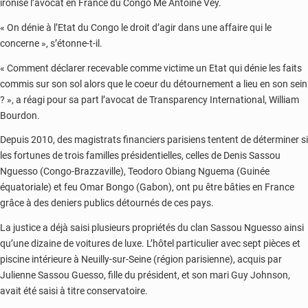
ironisé l’avocat en France du Congo Me Antoine Vey.
« On dénie à l’Etat du Congo le droit d’agir dans une affaire qui le
concerne », s’étonne-t-il.
« Comment déclarer recevable comme victime un Etat qui dénie les faits
commis sur son sol alors que le coeur du détournement a lieu en son sein
? », a réagi pour sa part l’avocat de Transparency International, William
Bourdon.
Depuis 2010, des magistrats financiers parisiens tentent de déterminer si
les fortunes de trois familles présidentielles, celles de Denis Sassou
Nguesso (Congo-Brazzaville), Teodoro Obiang Nguema (Guinée
équatoriale) et feu Omar Bongo (Gabon), ont pu être bâties en France
grâce à des deniers publics détournés de ces pays.
La justice a déjà saisi plusieurs propriétés du clan Sassou Nguesso ainsi
qu’une dizaine de voitures de luxe. L’hôtel particulier avec sept pièces et
piscine intérieure à Neuilly-sur-Seine (région parisienne), acquis par
Julienne Sassou Guesso, fille du président, et son mari Guy Johnson,
avait été saisi à titre conservatoire.