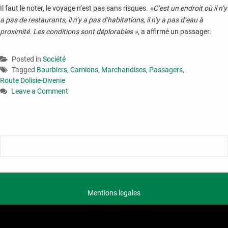
Il faut le noter, le voyage n’est pas sans risques.
«C’est un endroit où il n’y
a pas de restaurants, il n’y a pas d’habitations, il n’y a pas d’eau à
proximité. Les conditions sont déplorables »
, a affirmé un passager.
Posted in
Société
Tagged
Bourbiers
,
Camions
,
Marchandises
,
Passagers
,
Route Dolisie-Divenie
Leave a Comment
on
La
route
Dolisie-
Divenié
:
un
parcours
de
Mentions legales
combattants
pour
les