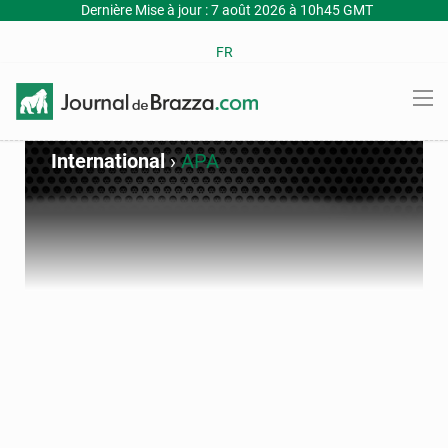
Dernière Mise à jour : 7 août 2026 à 10h45 GMT
FR
International
›
APA