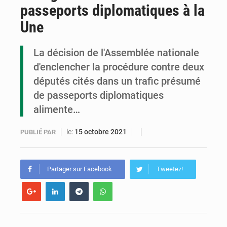
passeports diplomatiques à la
Congo : la Grande foire agricole pour renforcer la souveraineté alimentaire
Une
Congo-RDC : Brazzaville et Kinshasa renforcent leur coopération en faveur de la jeunesse
La décision de l'Assemblée nationale
Le Congo se dote d’un programme national pour valoriser les produits forestiers non ligneux
d'enclencher la procédure contre deux
députés cités dans un trafic présumé
de passeports diplomatiques
alimente…
le:
15 octobre 2021
PUBLIÉ PAR
Partager sur Facebook
Tweetez!