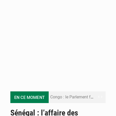
Congo : le Parlement formule 28 recommandations sur le Cadre budgétaire 2027-2029
EN CE MOMENT
Congo : Brazzaville se dote d’un plan d’action pour renforcer sa résilience climatique
Sénégal : l’affaire des