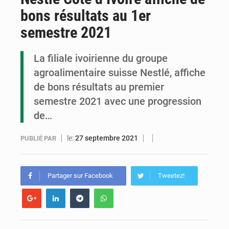
bons résultats au 1er
Cémac : la Commission présente à Denis Sassou N’Guesso sa feuille de route
semestre 2021
Assassinat de l’entrepreneur sportif Vally Amisi : le principal suspect arrêté à Brazzaville
La filiale ivoirienne du groupe
Compétitions africaines : la CAF ferme la porte à l’AC Léopards et à l’AS Otohô
agroalimentaire suisse Nestlé, affiche
de bons résultats au premier
semestre 2021 avec une progression
de…
le:
27 septembre 2021
PUBLIÉ PAR
Partager sur Facebook
Tweetez!