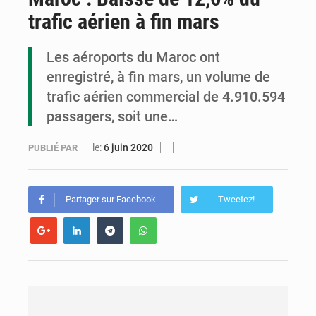
trafic aérien à fin mars
Cémac : la Commission présente à Denis Sassou N’Guesso sa feuille de route
Assassinat de l’entrepreneur sportif Vally Amisi : le principal suspect arrêté à Brazzaville
Les aéroports du Maroc ont
enregistré, à fin mars, un volume de
Compétitions africaines : la CAF ferme la porte à l’AC Léopards et à l’AS Otohô
trafic aérien commercial de 4.910.594
passagers, soit une…
le:
6 juin 2020
PUBLIÉ PAR
Partager sur Facebook
Tweetez!