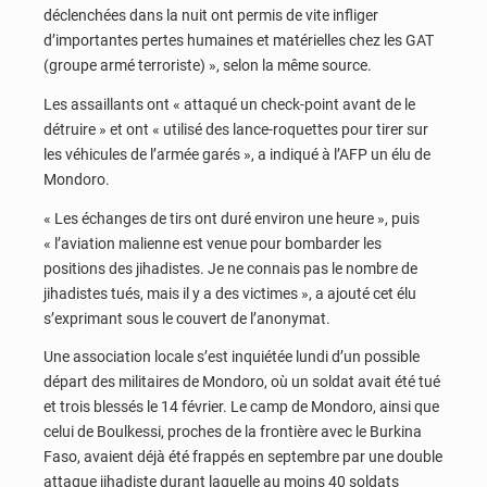
déclenchées dans la nuit ont permis de vite infliger
d’importantes pertes humaines et matérielles chez les GAT
(groupe armé terroriste) », selon la même source.
Les assaillants ont « attaqué un check-point avant de le
détruire » et ont « utilisé des lance-roquettes pour tirer sur
les véhicules de l’armée garés », a indiqué à l’AFP un élu de
Mondoro.
« Les échanges de tirs ont duré environ une heure », puis
« l’aviation malienne est venue pour bombarder les
positions des jihadistes. Je ne connais pas le nombre de
jihadistes tués, mais il y a des victimes », a ajouté cet élu
s’exprimant sous le couvert de l’anonymat.
Une association locale s’est inquiétée lundi d’un possible
départ des militaires de Mondoro, où un soldat avait été tué
et trois blessés le 14 février. Le camp de Mondoro, ainsi que
celui de Boulkessi, proches de la frontière avec le Burkina
Faso, avaient déjà été frappés en septembre par une double
attaque jihadiste durant laquelle au moins 40 soldats