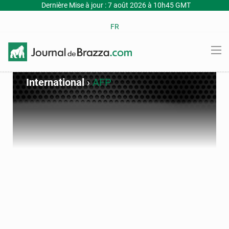
Dernière Mise à jour : 7 août 2026 à 10h45 GMT
FR
International
›
AFP