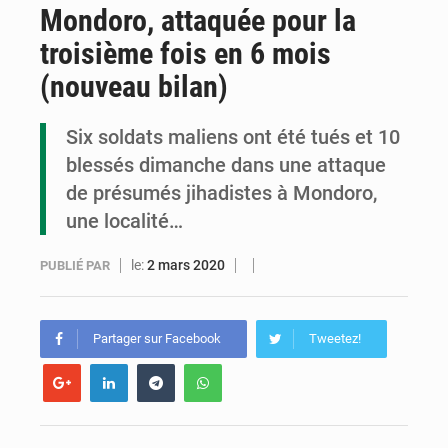
Mondoro, attaquée pour la
Congo : la Grande foire agricole pour renforcer la souveraineté alimentaire
troisième fois en 6 mois
Congo-RDC : Brazzaville et Kinshasa renforcent leur coopération en faveur de la jeunesse
(nouveau bilan)
Le Congo se dote d’un programme national pour valoriser les produits forestiers non ligneux
Six soldats maliens ont été tués et 10
blessés dimanche dans une attaque
de présumés jihadistes à Mondoro,
une localité…
le:
2 mars 2020
PUBLIÉ PAR
Partager sur Facebook
Tweetez!