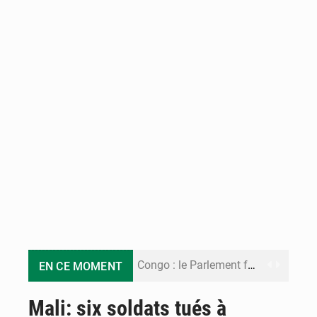
Congo : le Parlement formule 28 recommandations sur le Cadre budgétaire 2027-2029
EN CE MOMENT
Congo : Brazzaville se dote d’un plan d’action pour renforcer sa résilience climatique
Mali: six soldats tués à