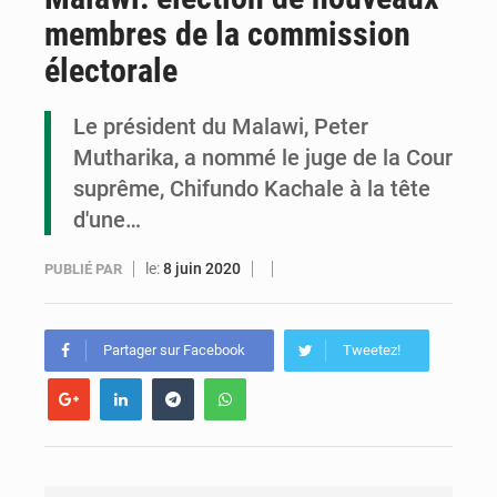
membres de la commission
Cémac : la Commission présente à Denis Sassou N’Guesso sa feuille de route
électorale
Assassinat de l’entrepreneur sportif Vally Amisi : le principal suspect arrêté à Brazzaville
Le président du Malawi, Peter
Compétitions africaines : la CAF ferme la porte à l’AC Léopards et à l’AS Otohô
Mutharika, a nommé le juge de la Cour
suprême, Chifundo Kachale à la tête
d'une…
le:
8 juin 2020
PUBLIÉ PAR
Partager sur Facebook
Tweetez!