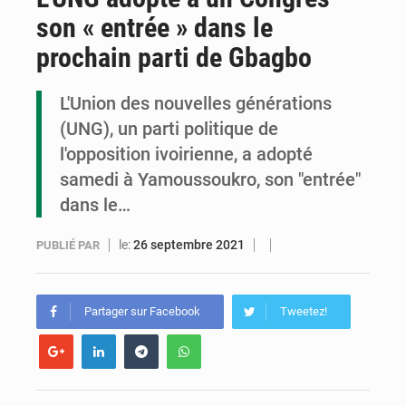
son « entrée » dans le
Congo : la Grande foire agricole pour renforcer la souveraineté alimentaire
prochain parti de Gbagbo
Congo-RDC : Brazzaville et Kinshasa renforcent leur coopération en faveur de la jeunesse
L'Union des nouvelles générations
Le Congo se dote d’un programme national pour valoriser les produits forestiers non ligneux
(UNG), un parti politique de
l'opposition ivoirienne, a adopté
samedi à Yamoussoukro, son "entrée"
dans le…
le:
26 septembre 2021
PUBLIÉ PAR
Partager sur Facebook
Tweetez!