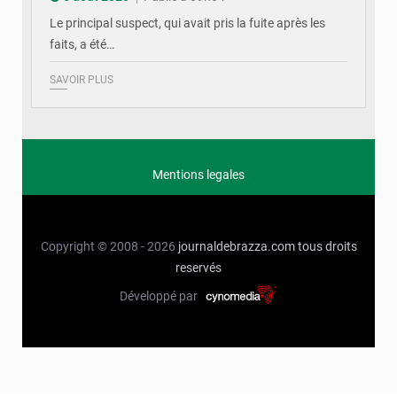
Le principal suspect, qui avait pris la fuite après les
faits, a été…
SAVOIR PLUS
Mentions legales
Copyright © 2008 - 2026
journaldebrazza.com
tous droits
reservés
Développé par