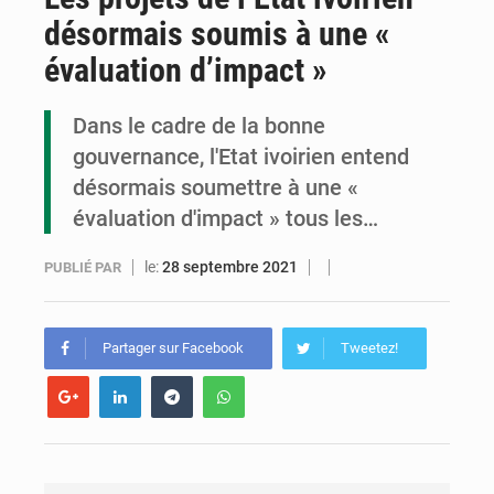
désormais soumis à une «
Assassinat de l’entrepreneur sportif Vally Amisi : le principal suspect arrêté à Brazzaville
évaluation d’impact »
Compétitions africaines : la CAF ferme la porte à l’AC Léopards et à l’AS Otohô
Dans le cadre de la bonne
Congo : l’UDSN célèbre 393 nouveaux diplômés et mise sur l’excellence académique
gouvernance, l'Etat ivoirien entend
désormais soumettre à une «
évaluation d'impact » tous les…
le:
28 septembre 2021
PUBLIÉ PAR
Partager sur Facebook
Tweetez!