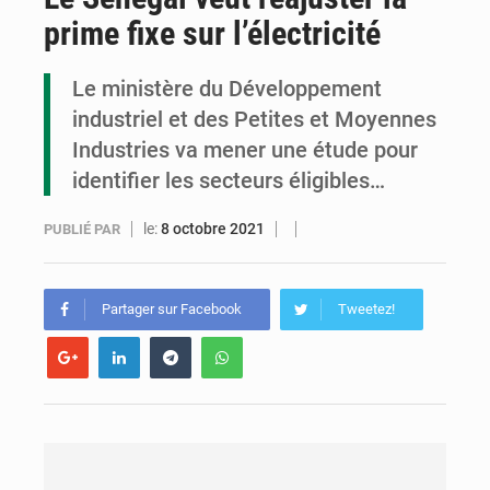
prime fixe sur l’électricité
Cémac : la Commission présente à Denis Sassou N’Guesso sa feuille de route
Assassinat de l’entrepreneur sportif Vally Amisi : le principal suspect arrêté à Brazzaville
Le ministère du Développement
industriel et des Petites et Moyennes
Compétitions africaines : la CAF ferme la porte à l’AC Léopards et à l’AS Otohô
Industries va mener une étude pour
identifier les secteurs éligibles…
le:
8 octobre 2021
PUBLIÉ PAR
Partager sur Facebook
Tweetez!