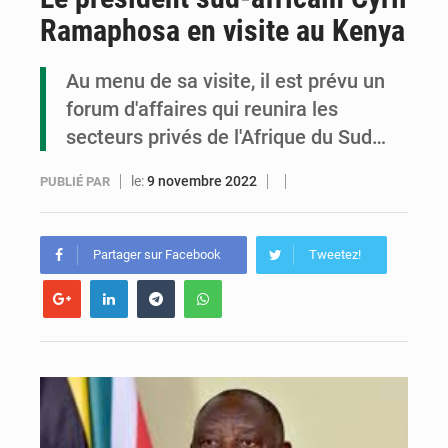
Ramaphosa en visite au Kenya
Cémac : la Commission présente à Denis Sassou N’Guesso sa feuille de route
Assassinat de l’entrepreneur sportif Vally Amisi : le principal suspect arrêté à Brazzaville
Au menu de sa visite, il est prévu un
forum d'affaires qui reunira les
Compétitions africaines : la CAF ferme la porte à l’AC Léopards et à l’AS Otohô
secteurs privés de l'Afrique du Sud…
le:
9 novembre 2022
PUBLIÉ PAR
Partager sur Facebook
Tweetez!