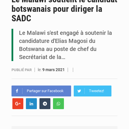
botswanais pour diriger la
Congo : la Grande foire agricole pour renforcer la souveraineté alimentaire
SADC
Congo-RDC : Brazzaville et Kinshasa renforcent leur coopération en faveur de la jeunesse
Le Malawi s'est engagé à soutenir la
Le Congo se dote d’un programme national pour valoriser les produits forestiers non ligneux
candidature d'Elias Magosi du
Botswana au poste de chef du
Secrétariat de la…
le:
9 mars 2021
PUBLIÉ PAR
Partager sur Facebook
Tweetez!