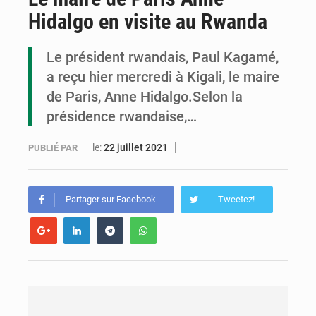
Hidalgo en visite au Rwanda
Cémac : la Commission présente à Denis Sassou N’Guesso sa feuille de route
Assassinat de l’entrepreneur sportif Vally Amisi : le principal suspect arrêté à Brazzaville
Le président rwandais, Paul Kagamé,
a reçu hier mercredi à Kigali, le maire
Compétitions africaines : la CAF ferme la porte à l’AC Léopards et à l’AS Otohô
de Paris, Anne Hidalgo.Selon la
présidence rwandaise,…
le:
22 juillet 2021
PUBLIÉ PAR
Partager sur Facebook
Tweetez!