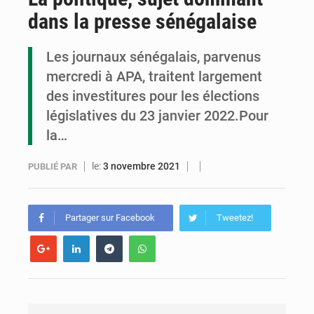
dans la presse sénégalaise
Assassinat de l’entrepreneur sportif Vally Amisi : le principal suspect arrêté à Brazzaville
Compétitions africaines : la CAF ferme la porte à l’AC Léopards et à l’AS Otohô
Les journaux sénégalais, parvenus
mercredi à APA, traitent largement
Congo : l’UDSN célèbre 393 nouveaux diplômés et mise sur l’excellence académique
des investitures pour les élections
législatives du 23 janvier 2022.Pour
la…
le:
3 novembre 2021
PUBLIÉ PAR
Partager sur Facebook
Tweetez!