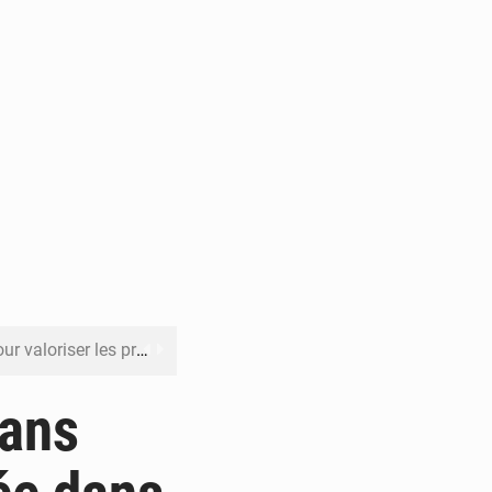
its forestiers non ligneux
rer les investissements
dans
o sa feuille de route