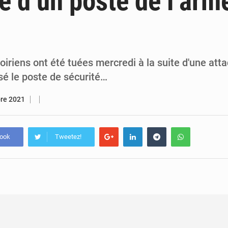
ue d’un poste de l’ar
5 août 2026
Assassinat de l’entrepreneur sportif Vally Amisi : le principal sus
5 août 2026
Compétitions africaines : la CAF ferme la porte à l’AC Lé
oiriens ont été tuées mercredi à la suite d'une atta
sé le poste de sécurité…
bre 2021
book
Tweetez!