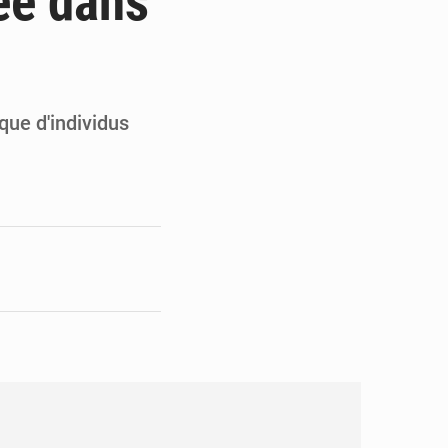
mée dans
pect arrêté à Brazzaville
opards et à l’AS Otohô
que d'individus