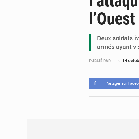
l’attaq
l’Ouest
Deux soldats iv
armés ayant vi
le:
14 octo
PUBLIÉ PAR
Partager sur Face