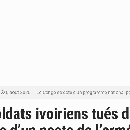
6 août 2026
Le Congo se dote d’un programme national pour valoriser les produ
5 août 2026
Congo-Électricité : la BAD renforce son appui pour accélé
ldats ivoiriens tués 
5 août 2026
Cémac : la Commission présente à Denis Sassou N’Guess