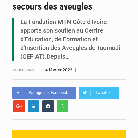
secours des aveugles
Congo : la Grande foire agricole pour renforcer la souveraineté alimentaire
Congo-RDC : Brazzaville et Kinshasa renforcent leur coopération en faveur de la jeunesse
La Fondation MTN Côte d'Ivoire
apporte son soutien au Centre
Le Congo se dote d’un programme national pour valoriser les produits forestiers non ligneux
d'Education, de Formation et
d'Insertion des Aveugles de Toumodi
(CEFIAT).Depuis…
le:
4 février 2022
PUBLIÉ PAR
Partager sur Facebook
Tweetez!