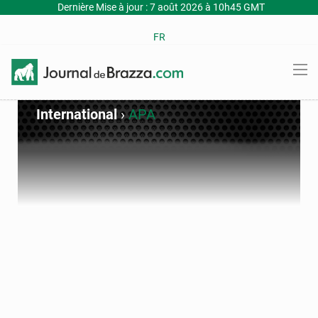
Dernière Mise à jour : 7 août 2026 à 10h45 GMT
FR
International
›
APA