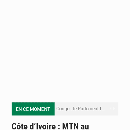
Congo : le Parlement formule 28 recommandations sur le Cadre budgétaire 2027-2029
EN CE MOMENT
Congo : Brazzaville se dote d’un plan d’action pour renforcer sa résilience climatique
Côte d’Ivoire : MTN au