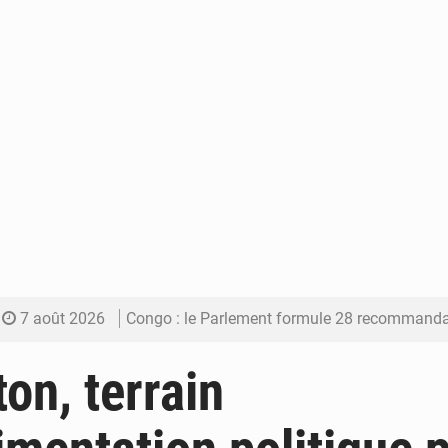
7 août 2026
Congo : le Parlement formule 28 recommandations sur le Cad
7 août 2026
Congo : Brazzaville se dote d’un plan d’action pour renforcer
ton, terrain
7 août 2026
Congo : la Grande foire agricole pour renforcer la sou