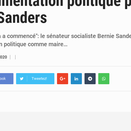
imentation politique 
7 août 2026
Congo-RDC : Brazzaville et Kinshasa renforcent leur coopération 
Sanders
6 août 2026
Le Congo se dote d’un programme national pour valoriser les produ
ça a commencé": le sénateur socialiste Bernie Sande
n politique comme maire…
2020
book
Tweetez!