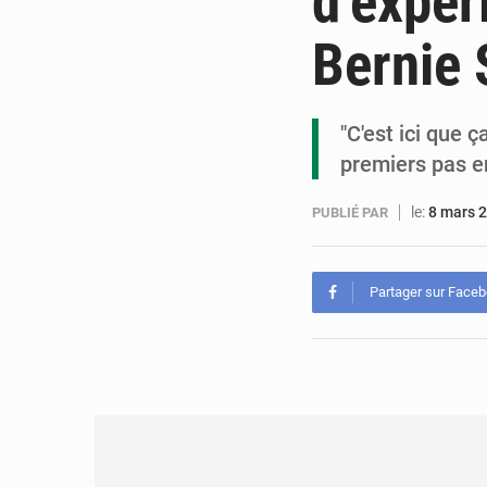
d’expér
Bernie 
"C'est ici que 
premiers pas e
le:
8 mars 
PUBLIÉ PAR
Partager sur Face