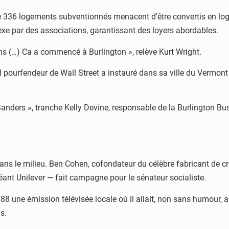
ue 336 logements subventionnés menacent d’être convertis en lo
exe par des associations, garantissant des loyers abordables.
gens (…) Ca a commencé à Burlington », relève Kurt Wright.
uel pourfendeur de Wall Street a instauré dans sa ville du Vermont 
Sanders », tranche Kelly Devine, responsable de la Burlington Bu
ns le milieu. Ben Cohen, cofondateur du célèbre fabricant de cr
géant Unilever — fait campagne pour le sénateur socialiste.
88 une émission télévisée locale où il allait, non sans humour, au
s.