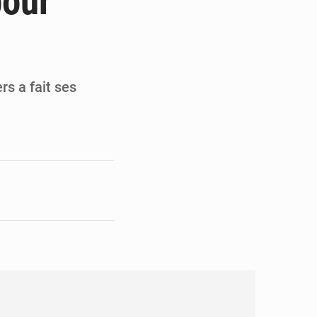
pour
en faveur de la jeunesse
its forestiers non ligneux
rs a fait ses