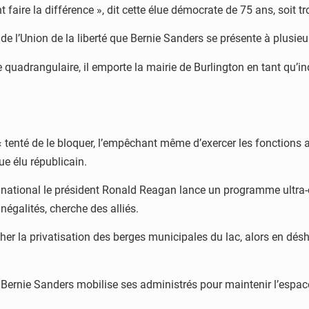
 faire la différence », dit cette élue démocrate de 75 ans, soit t
te de l’Union de la liberté que Bernie Sanders se présente à plusie
 quadrangulaire, il emporte la mairie de Burlington en tant qu’i
 tenté de le bloquer, l’empêchant même d’exercer les fonctions a
que élu républicain.
 national le président Ronald Reagan lance un programme ultra-c
égalités, cherche des alliés.
cher la privatisation des berges municipales du lac, alors en dé
Bernie Sanders mobilise ses administrés pour maintenir l’espace