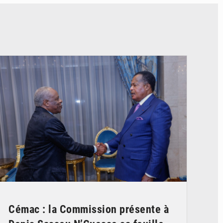
© DR
Cémac : la Commission présente à