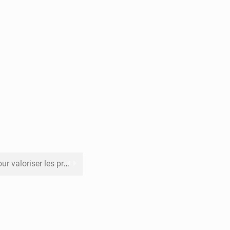
its forestiers non ligneux
rer les investissements
o sa feuille de route