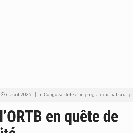
6 août 2026
Le Congo se dote d’un programme national pour valoriser les produ
5 août 2026
Congo-Électricité : la BAD renforce son appui pour accélé
 l’ORTB en quête de
5 août 2026
Cémac : la Commission présente à Denis Sassou N’Guess