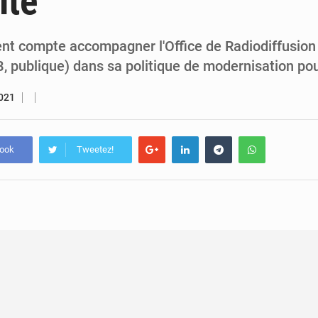
ité
5 août 2026
Assassinat de l’entrepreneur sportif Vally Amisi : le principal sus
5 août 2026
Compétitions africaines : la CAF ferme la porte à l’AC Lé
t compte accompagner l'Office de Radiodiffusion 
, publique) dans sa politique de modernisation po
2021
book
Tweetez!