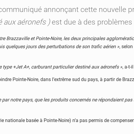
 communiqué annonçant cette nouvelle pr
é aux aéronefs )
est due à des problèmes 
ntre Brazzaville et Pointe-Noire, les deux principales agglomér
is quelques jours des perturbations de son trafic aérien »
, selo
e type +Jet A+, carburant particulier destiné aux aéronefs »
, a-t-i
dre Pointe-Noire, dans l’extrême sud du pays, à partir de Brazzavi
isée par notre pays, que les produits concernés ne répondaient pa
rie nationale basée à Pointe-Noire) n’a pas permis de compenser l