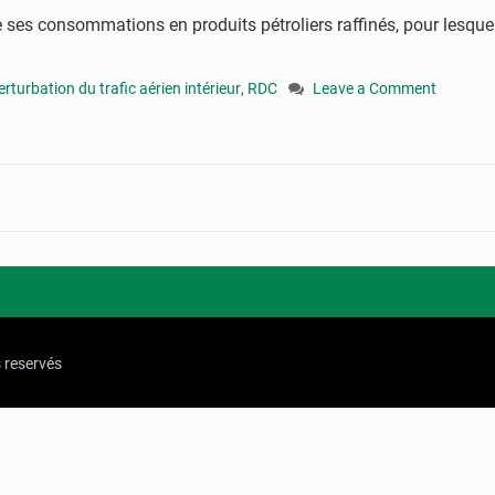
 ses consommations en produits pétroliers raffinés, pour lesquel
erturbation du trafic aérien intérieur
,
RDC
Leave a Comment
on
Transports:
une
pénurie
de
carburant
perturbe
le
trafic
aérien
intérieur
s reservés