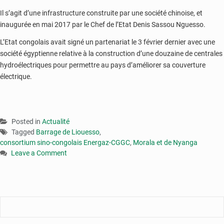
Il s’agit d’une infrastructure construite par une société chinoise, et
inaugurée en mai 2017 par le Chef de l’Etat Denis Sassou Nguesso.
L’Etat congolais avait signé un partenariat le 3 février dernier avec une
société égyptienne relative à la construction d’une douzaine de centrales
hydroélectriques pour permettre au pays d’améliorer sa couverture
électrique.
Posted in
Actualité
Tagged
Barrage de Liouesso
,
consortium sino-congolais Energaz-CGGC
,
Morala et de Nyanga
Leave a Comment
on
Congo
:
vers
la
construction