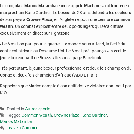
Le congolais
Marios Matamba
encore appelé
Machine
va affronter en
mai prochain Kane Gardner. Le boxeur de 28 ans, défendra les couleurs
de son pays à
Crowne Plaza
, en Angleterre, pour une ceinture
common
wealth
. Un combat explosif entre deux poids légers qui sera diffusé
exclusivement en direct sur Fightzone.
«Le 6 mai, on part pour la guerre ! Le monde nous attend, la fierté du
continent africain au Royaume-Uni. Le 6 mai, prêt pour ça », a écrit le
jeune boxeur natif de Brazzaville sur sa page Facebook.
Très percutant, le jeune boxeur professionnel est deux fois champion du
Congo et deux fois champion d’Afrique (WBO ET IBF).
Rappelons que Marios compte à son actif douze victoires dont neuf par
K.O.
Posted in
Autres sports
Tagged
Common wealth
,
Crowne Plaza
,
Kane Gardner
,
Marios Matamba
Leave a Comment
on