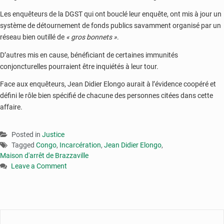
Les enquêteurs de la DGST qui ont bouclé leur enquête, ont mis à jour un
système de détournement de fonds publics savamment organisé par un
réseau bien outillé de
« gros bonnets »
.
D’autres mis en cause, bénéficiant de certaines immunités
conjoncturelles pourraient être inquiétés à leur tour.
Face aux enquêteurs, Jean Didier Elongo aurait à l’évidence coopéré et
défini le rôle bien spécifié de chacune des personnes citées dans cette
affaire.
Posted in
Justice
Tagged
Congo
,
Incarcération
,
Jean Didier Elongo
,
Maison d'arrêt de Brazzaville
Leave a Comment
on
Jean
Didier
Elongo
incarcéré