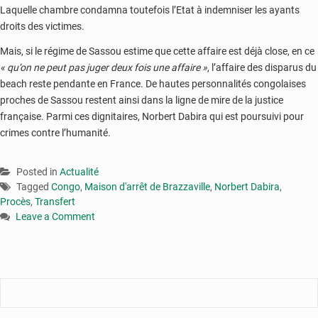
Laquelle chambre condamna toutefois l’Etat à indemniser les ayants
droits des victimes.
Mais, si le régime de Sassou estime que cette affaire est déjà close, en ce
« qu’on ne peut pas juger deux fois une affaire »
, l’affaire des disparus du
beach reste pendante en France. De hautes personnalités congolaises
proches de Sassou restent ainsi dans la ligne de mire de la justice
française. Parmi ces dignitaires, Norbert Dabira qui est poursuivi pour
crimes contre l’humanité.
Posted in
Actualité
Tagged
Congo
,
Maison d'arrêt de Brazzaville
,
Norbert Dabira
,
Procès
,
Transfert
Leave a Comment
on
Le
général
Dabira
transféré
à