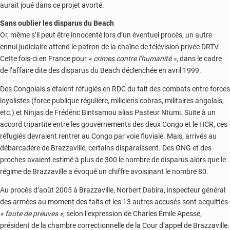
aurait joué dans ce projet avorté.
Sans oublier les disparus du Beach
Or, même s’il peut être innocenté lors d’un éventuel procès, un autre
ennui judiciaire attend le patron de la chaîne de télévision privée DRTV.
Cette fois-ci en France pour
« crimes contre l’humanité »
, dans le cadre
de l’affaire dite des disparus du Beach déclenchée en avril 1999.
Des Congolais s‘étaient réfugiés en RDC du fait des combats entre forces
loyalistes (force publique régulière, miliciens cobras, militaires angolais,
etc.) et Ninjas de Frédéric Bintsamou alias Pasteur Ntumi. Suite à un
accord tripartite entre les gouvernements des deux Congo et le HCR, ces
réfugiés devraient rentrer au Congo par voie fluviale. Mais, arrivés au
débarcadère de Brazzaville, certains disparaissent. Des ONG et des
proches avaient estimé à plus de 300 le nombre de disparus alors que le
régime de Brazzaville a évoqué un chiffre avoisinant le nombre 80.
Au procès d’août 2005 à Brazzaville, Norbert Dabira, inspecteur général
des armées au moment des faits et les 13 autres accusés sont acquittés
« faute de preuves »
, selon l’expression de Charles Émile Apesse,
président de la chambre correctionnelle de la Cour d’appel de Brazzaville.