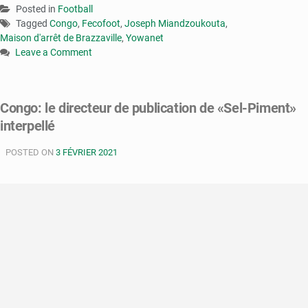
Posted in
Football
Tagged
Congo
,
Fecofoot
,
Joseph Miandzoukouta
,
Maison d'arrêt de Brazzaville
,
Yowanet
Leave a Comment
on
Congo
:
Congo: le directeur de publication de «Sel-Piment»
Joseph
interpellé
Miandzoukouta
alias
POSTED ON
Yowanet
3 FÉVRIER 2021
incarcéré