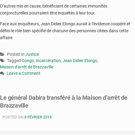
D’autres mis en cause, bénéficiant de certaines immunités
conjoncturelles pourraient être inquiétés à leur tour.
Face aux enquêteurs, Jean Didier Elongo aurait à l’évidence coopéré et
défini le rôle bien spécifié de chacune des personnes citées dans cette
affaire.
Posted in
Justice
Tagged
Congo
,
Incarcération
,
Jean Didier Elongo
,
Maison d'arrêt de Brazzaville
Leave a Comment
on
Jean
Didier
Le général Dabira transféré à la Maison d’arrêt de
Elongo
Brazzaville
incarcéré
à
POSTED ON
la
8 FÉVRIER 2018
maison
d’arrêt