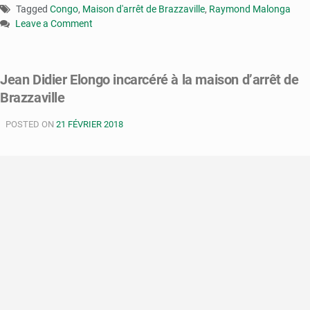
Tagged
Congo
,
Maison d'arrêt de Brazzaville
,
Raymond Malonga
Leave a Comment
on
Congo:
le
Jean Didier Elongo incarcéré à la maison d’arrêt de
directeur
Brazzaville
de
publication
POSTED ON
de
21 FÉVRIER 2018
«Sel-
Piment»
interpellé