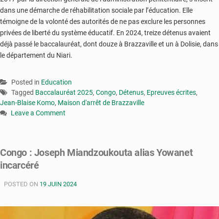
dans une démarche de réhabilitation sociale par l’éducation. Elle
témoigne de la volonté des autorités de ne pas exclure les personnes
privées de liberté du système éducatif. En 2024, treize détenus avaient
déjà passé le baccalauréat, dont douze à Brazzaville et un à Dolisie, dans
le département du Niari.
Posted in
Education
Tagged
Baccalauréat 2025
,
Congo
,
Détenus
,
Epreuves écrites
,
Jean-Blaise Komo
,
Maison d'arrêt de Brazzaville
Leave a Comment
on
Congo-
Baccalauréat
Congo : Joseph Miandzoukouta alias Yowanet
2025
incarcéré
:
14
POSTED ON
détenus
19 JUIN 2024
composent
à
la