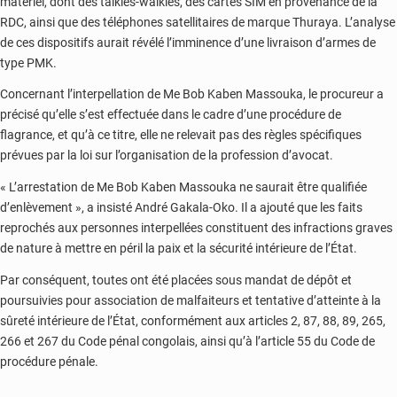
matériel, dont des talkies-walkies, des cartes SIM en provenance de la
RDC, ainsi que des téléphones satellitaires de marque Thuraya. L’analyse
de ces dispositifs aurait révélé l’imminence d’une livraison d’armes de
type PMK.
Concernant l’interpellation de Me Bob Kaben Massouka, le procureur a
précisé qu’elle s’est effectuée dans le cadre d’une procédure de
flagrance, et qu’à ce titre, elle ne relevait pas des règles spécifiques
prévues par la loi sur l’organisation de la profession d’avocat.
« L’arrestation de Me Bob Kaben Massouka ne saurait être qualifiée
d’enlèvement », a insisté André Gakala-Oko. Il a ajouté que les faits
reprochés aux personnes interpellées constituent des infractions graves
de nature à mettre en péril la paix et la sécurité intérieure de l’État.
Par conséquent, toutes ont été placées sous mandat de dépôt et
poursuivies pour association de malfaiteurs et tentative d’atteinte à la
sûreté intérieure de l’État, conformément aux articles 2, 87, 88, 89, 265,
266 et 267 du Code pénal congolais, ainsi qu’à l’article 55 du Code de
procédure pénale.