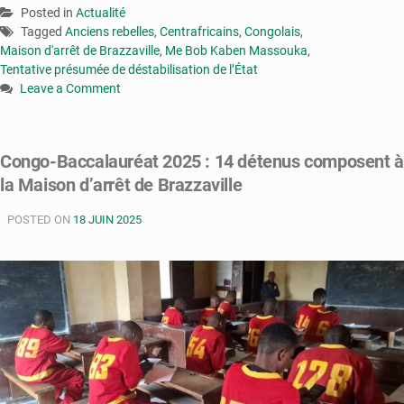
Posted in
Actualité
Tagged
Anciens rebelles
,
Centrafricains
,
Congolais
,
Maison d'arrêt de Brazzaville
,
Me Bob Kaben Massouka
,
Tentative présumée de déstabilisation de l’État
Leave a Comment
on
Congo
:
Congo-Baccalauréat 2025 : 14 détenus composent à
sept
la Maison d’arrêt de Brazzaville
personnes
déférées
POSTED ON
pour
18 JUIN 2025
tentative
présumée
de
déstabilisation
de
l’État