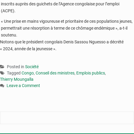
inscrits auprès des guichets de l’Agence congolaise pour l’emploi
(ACPE).
« Une prise en mains vigoureuse et prioritaire de ces populations jeunes,
permettrait une résorption à terme de ce chômage endémique », a-t-il
soutenu.
Notons que le président congolais Denis Sassou Nguesso a décrété
« 2024, année de la jeunesse ».
Posted in
Société
Tagged
Congo
,
Conseil des ministres
,
Emplois publics
,
Thierry Moungalla
Leave a Comment
on
Congo
:
le
gouvernement
annonce
la